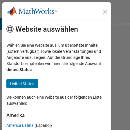
Weiter zum Inhalt
MATLAB
Answers
B Answers
File Exchange
Cody
AI Chat Playground
Diskussi
Website auswählen
Wählen Sie eine Website aus, um übersetzte Inhalte
(sofern verfügbar) sowie lokale Veranstaltungen und
BUG：
Angebote anzuzeigen. Auf der Grundlage Ihres
Standorts empfehlen wir Ihnen die folgende Auswahl:
MATLAB2024b
United States
.
got a bug
about
United States
"uigridlayout"
Sie können auch eine Website aus der folgenden Liste
auswählen:
Heran
Wang
Amerika
7
América Latina
(Español)
Nov.