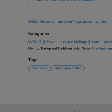
Melden Sie sich an, um diese Frage zu beantworten.
Kategorien
MATLAB
Environment and Settings
Startup and
Mehr zu
Startup and Shutdown
finden Sie in
Hilfe-Center
un
Tags
macos 15.1
cannot open matlab
Siehe auch