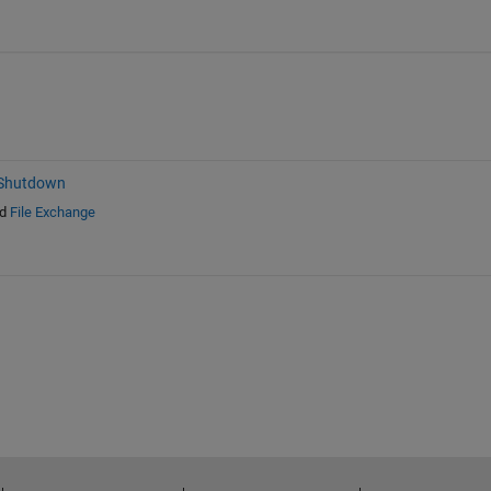
 Shutdown
d
File Exchange