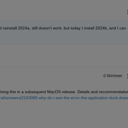
d reinstall 2024a, still doesn't work, but today I install 2024b, and I can 
0 Stimmen
 fixing this in a subsequent MacOS release. Details and recommendation
al/answers/2163080-why-do-i-see-the-error-the-application-dock-does