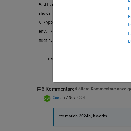
E
And I tried to open it in the terminal, it doesn't wor
F
shows:
F
% /Applications/MATLAB_R2024a.app/bin/m
I
env: /Applications/MATLAB_R2024a.app/bi
I
mkdir: /bin/maca64: Operation not permi
L
    matlab: No MATLAB bin directory for
           ARCH = maca64
6 Kommentare
4 ältere Kommentare anzeig
Xue
am 7 Nov. 2024
try matlab 2024b, it works