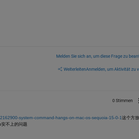
Melden Sie sich an, um diese Frage zu bean
Weiterleiten
Anmelden, um Aktivität zu v
0 Stimmen
rs/2162900-system-command-hangs-on-mac-os-sequoia-15-0-1
这个方
4b安不上的问题