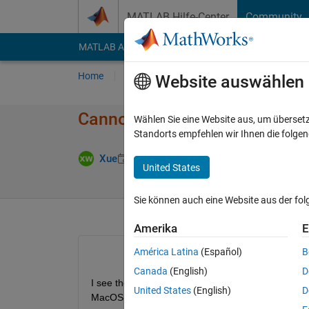
Weiter zum Inhalt
MATLAB Hilfe-Center
Community
MATLAB Answers
File Exchange
Cody
AI Cha
Home
Fragen
Antworten
Durchsuchen
Website auswählen
Cannot open Matlab 2024a aft
Wählen Sie eine Website aus, um überset
Standorts empfehlen wir Ihnen die folge
Aktualisier
Xue
3 Nov. 2024
2 Antworten
United States
Sie können auch eine Website aus der fo
Amerika
E
América Latina
(Español)
B
Canada
(English)
D
I see the error, The application “Dock” does not h
United States
(English)
D
MacOS 15.1.