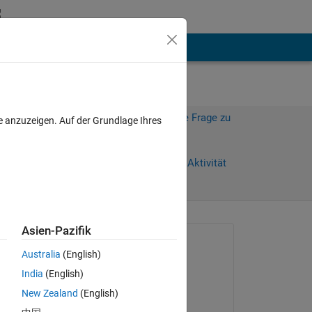
hen
Mehr
Melden Sie sich an, um diese Frage zu
e anzuzeigen. Auf der Grundlage Ihres
beantworten.
Weiterleiten
Anmelden, um Aktivität
zu verfolgen
anzeigen
Asien-Pazifik
Gefragt:
Australia
(English)
Xue
India
(English)
am 3 Nov. 2024
New Zealand
(English)
Beantwortet: