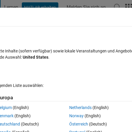
Lernen
Melden Sie sich an
MATLAB erhalten
t Playground
Diskussionen
Wettbewerbe
Blogs
Veröffentlic
FAQs zu MATLAB
Mehr
er updating to MacOS 15.1
zte Inhalte (sofern verfügbar) sowie lokale Veranstaltungen und Angebot
nde Auswahl:
United States
.
t 2 Dez. 2024
22 Ansichten (30 Tage)
lgenden Liste auswählen:
Ältere Kommentare 
uropa
elgium
(English)
Netherlands
(English)
0 Stimmen
enmark
(English)
Norway
(English)
ave permission to open “(null)” when starting MATLAB after updating to 
eutschland
(Deutsch)
Österreich
(Deutsch)