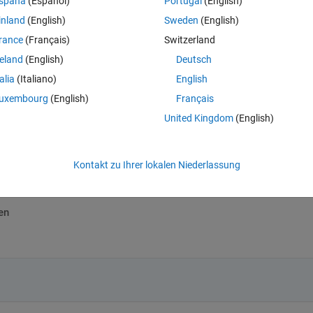
spaña
(Español)
Portugal
(English)
k,
inland
(English)
Sweden
(English)
rance
(Français)
Switzerland
atlab
reland
(English)
Deutsch
n/maca64/path_per_install: No such file or directory
talia
(Italiano)
English
tted
uxembourg
(English)
Français
United Kingdom
(English)
 this machine architecture.
Kontakt zu Ihrer lokalen Niederlassung
en