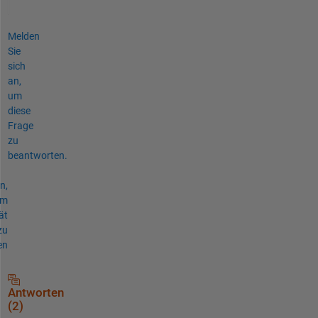
Melden
Sie
sich
an,
um
diese
Frage
zu
beantworten.
n,
um
ät
zu
en
Antworten
(2)