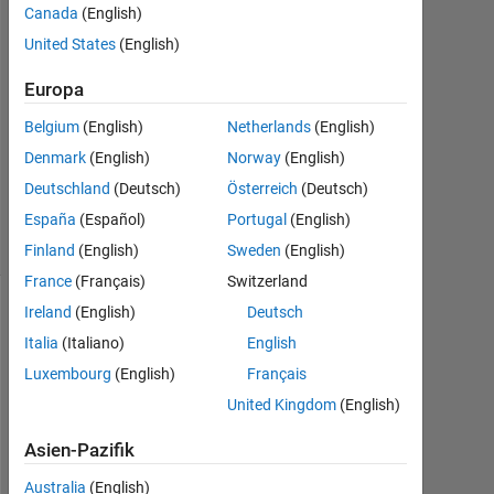
Mai
Canada
(English)
2015
United States
(English)
2
Antworten
Europa
Aktualisiert
Belgium
(English)
Netherlands
(English)
13 Mai
Denmark
(English)
Norway
(English)
2015
Deutschland
(Deutsch)
Österreich
(Deutsch)
14
Ansichten
España
(Español)
Portugal
(English)
(30 Tage)
Finland
(English)
Sweden
(English)
France
(Français)
Switzerland
Ireland
(English)
Deutsch
Ältere
Italia
(Italiano)
English
Kommentare
anzeigen
Luxembourg
(English)
Français
United Kingdom
(English)
Asien-Pazifik
H
Australia
(English)