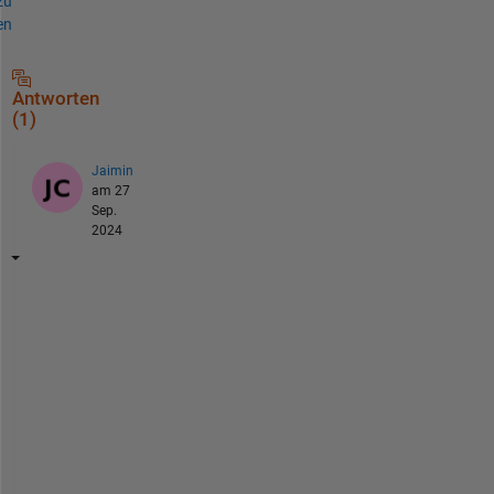
zu
en
Antworten
(1)
Jaimin
am 27
Sep.
2024
H
i 
@
석
준