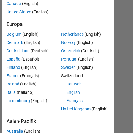
Nino
Canada
(English)
19
United States
(English)
Sep.
2024
Europa
2
Antworten
Belgium
(English)
Netherlands
(English)
Denmark
(English)
Norway
(English)
Aktualisiert
Deutschland
(Deutsch)
Österreich
(Deutsch)
21 Sep.
España
(Español)
Portugal
(English)
2024
17
Finland
(English)
Sweden
(English)
Ansichten
France
(Français)
Switzerland
(30 Tage)
Ireland
(English)
Deutsch
Italia
(Italiano)
English
Luxembourg
(English)
Français
Ältere
Kommentare
United Kingdom
(English)
anzeigen
Asien-Pazifik
Australia
(English)