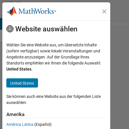
Weiter zum Inhalt
MATLAB
Answers
B Answers
File Exchange
Cody
AI Chat Playground
Diskussi
Website auswählen
Wählen Sie eine Website aus, um übersetzte Inhalte
(sofern verfügbar) sowie lokale Veranstaltungen und
My
Angebote anzuzeigen. Auf der Grundlage Ihres
Standorts empfehlen wir Ihnen die folgende Auswahl:
Numerical
United States
.
Solution
doesn't
United States
align with
Sie können auch eine Website aus der folgenden Liste
the exact
auswählen:
solution
Amerika
Prince
América Latina
(Español)