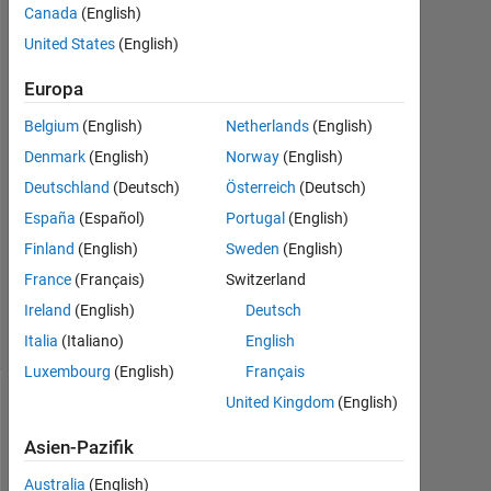
Canada
(English)
United States
(English)
Rahul
18
Europa
Sep.
2024
Belgium
(English)
Netherlands
(English)
1
Denmark
(English)
Norway
(English)
Antwort
Deutschland
(Deutsch)
Österreich
(Deutsch)
Aktualisiert
España
(Español)
Portugal
(English)
18 Sep.
Finland
(English)
Sweden
(English)
2024
France
(Français)
Switzerland
4
Ireland
(English)
Deutsch
Ansichten
(30 Tage)
Italia
(Italiano)
English
Luxembourg
(English)
Français
United Kingdom
(English)
Asien-Pazifik
Australia
(English)