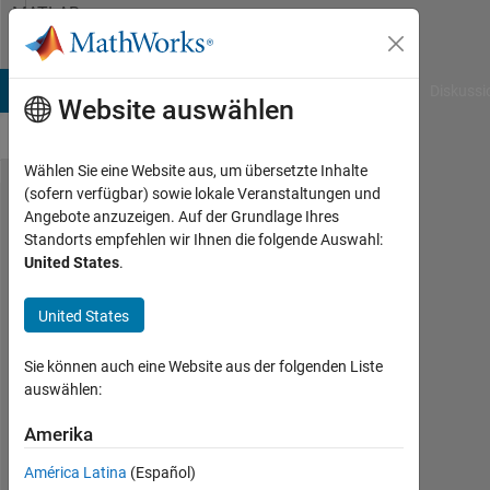
Weiter zum Inhalt
MATLAB
Answers
B Answers
File Exchange
Cody
AI Chat Playground
Diskussi
Website auswählen
Wählen Sie eine Website aus, um übersetzte Inhalte
(sofern verfügbar) sowie lokale Veranstaltungen und
Clarification
Angebote anzuzeigen. Auf der Grundlage Ihres
Standorts empfehlen wir Ihnen die folgende Auswahl:
on
United States
.
Incorporating
Multiple
United States
Terrain
Sie können auch eine Website aus der folgenden Liste
Materials in
auswählen:
Ray Tracing
Amerika
Propagation
Model
América Latina
(Español)