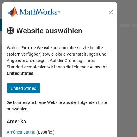
Weiter zum Inhalt
MATLAB
Answers
B Answers
File Exchange
Cody
AI Chat Playground
Diskussi
Website auswählen
Wählen Sie eine Website aus, um übersetzte Inhalte
(sofern verfügbar) sowie lokale Veranstaltungen und
How to
Angebote anzuzeigen. Auf der Grundlage Ihres
Standorts empfehlen wir Ihnen die folgende Auswahl:
copy
United States
.
scenario
in test
United States
sequence
Sie können auch eine Website aus der folgenden Liste
auswählen:
浩
程
Amerika
13
América Latina
(Español)
Sep.