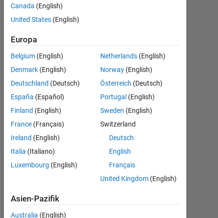
Canada
(English)
2024
1
United States
(English)
Antwort
Europa
Antwort
Belgium
(English)
Netherlands
(English)
akzeptiert
Denmark
(English)
Norway
(English)
Aktualisiert
Deutschland
(Deutsch)
Österreich
(Deutsch)
13 Sep.
España
(Español)
Portugal
(English)
2024
Finland
(English)
Sweden
(English)
13
France
(Français)
Switzerland
Ansichten
(30 Tage)
Ireland
(English)
Deutsch
Italia
(Italiano)
English
Luxembourg
(English)
Français
United Kingdom
(English)
Asien-Pazifik
Australia
(English)