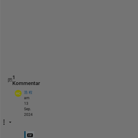
t
h
i
s 
h
e
l
p
s
.
1
Kommentar
浩 程
am
13
Sep.
2024