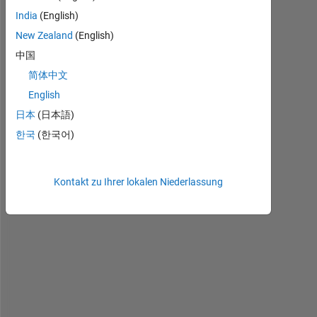
India
(English)
H
New Zealand
(English)
e
中国
l
简体中文
l
o
English
! 
日本
(日本語)
I 
한국
(한국어)
w
a
n
t 
Kontakt zu Ihrer lokalen Niederlassung
t
o 
c
o
p
y 
s
c
e