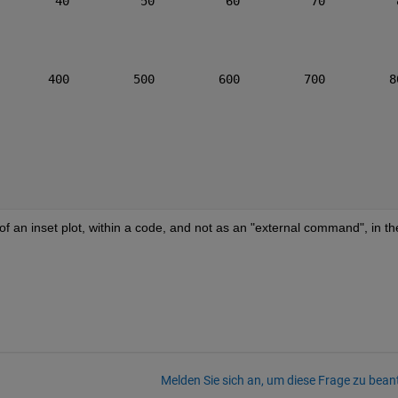
        40          50          60          70          
       400         500         600         700         8
f an inset plot, within a code, and not as an "external command", in the
Melden Sie sich an, um diese Frage zu bean