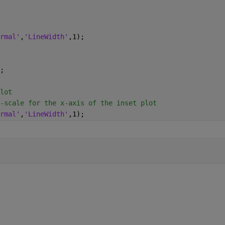
rmal'
,
'LineWidth'
,1);
;
lot
-scale for the x-axis of the inset plot
rmal'
,
'LineWidth'
,1);