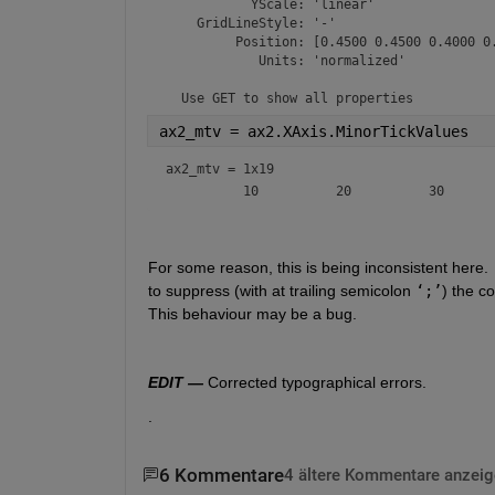
           YScale: 'linear'

    GridLineStyle: '-'

         Position: [0.4500 0.4500 0.4000 0.
            Units: 'normalized'

ax2_mtv = ax2.XAxis.MinorTickValues
ax2_mtv =
1x19
For some reason, this is being inconsistent here.  
to suppress (with at trailing semicolon 
‘;’
) the c
This behaviour may be a bug.  
EDIT —
 Corrected typographical errors.  
.
6 Kommentare
4 ältere Kommentare anzeig