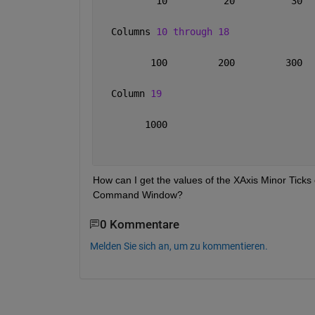
          10          20          30  
  Columns 
10 through 18
         100         200         300  
  Column 
19
        1000
How can I get the values of the XAxis Minor Ticks o
Command Window?
0 Kommentare
Melden Sie sich an, um zu kommentieren.