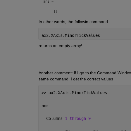
ans =

     []
In other words, the followin command
ax2.XAxis.MinorTickValues
returns an empty array!
Another comment: if I go to the Command Window (w
same command, I get the correct values 
>> ax2.XAxis.MinorTickValues
ans =
  Columns 
1 through 9