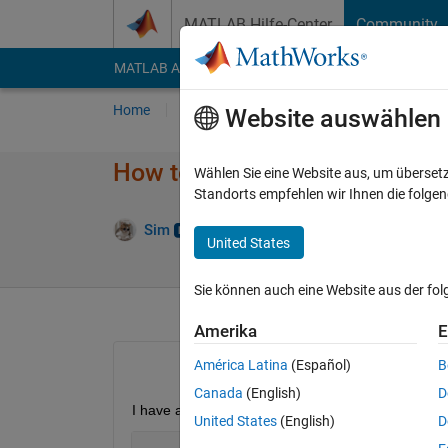
Weiter zum Inhalt
MATLAB Hilfe-Center
Community
MATLAB Answers
File Exchange
Cody
AI Cha
Home
Fragen
Antworten
Durchsuchen
Website auswählen
How to get the values of the X
Wählen Sie eine Website aus, um überset
Standorts empfehlen wir Ihnen die folge
Akt
Sim
2 Sep. 2024
3 Antworten
United States
Sie können auch eine Website aus der fo
Amerika
E
América Latina
(Español)
B
Canada
(English)
D
I have an inset plot, in a log-scale, and I would li
United States
(English)
D