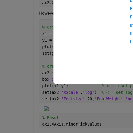
E
ax2.XAxis.MinorTickValues
F
However, when I run the following code
F
I
% create a plot
x1 = linspace(0,1000);
I
y1 = sin(2*pi*x1);
L
plot(x1,y1)
set(gca,
'Fontsize'
,20,
'FontWeight'
,
'no
% create the inset plot
ax2 = axes(
'Position'
,[.45 .45 .4 .4])
box 
on
plot(x1,y1)              
% <-- inset p
set(ax2,
'XScale'
,
'log'
)  
% <-- set log
set(ax2,
'Fontsize'
,20,
'FontWeight'
,
'no
% Result
ax2.XAxis.MinorTickValues