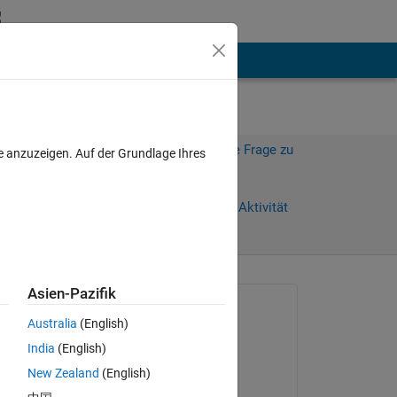
hen
Mehr
Melden Sie sich an, um diese Frage zu
e anzuzeigen. Auf der Grundlage Ihres
beantworten.
Weiterleiten
Anmelden, um Aktivität
zu verfolgen
anzeigen
Asien-Pazifik
Gefragt:
Australia
(English)
Sim
India
(English)
am 2 Sep. 2024
New Zealand
(English)
Bearbeitet:
Copy