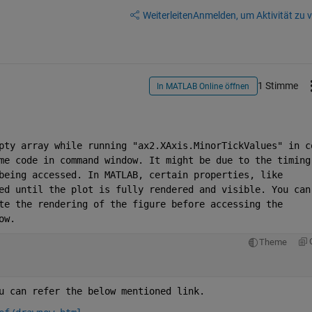
Weiterleiten
Anmelden, um Aktivität zu v
1 Stimme
In MATLAB Online öffnen
pty array while running "ax2.XAxis.MinorTickValues" in co
me code in command window. It might be due to the timing 
being accessed. In MATLAB, certain properties, like 
ed until the plot is fully rendered and visible. You can 
te the rendering of the figure before accessing the 
ow.
Theme
u can refer the below mentioned link.