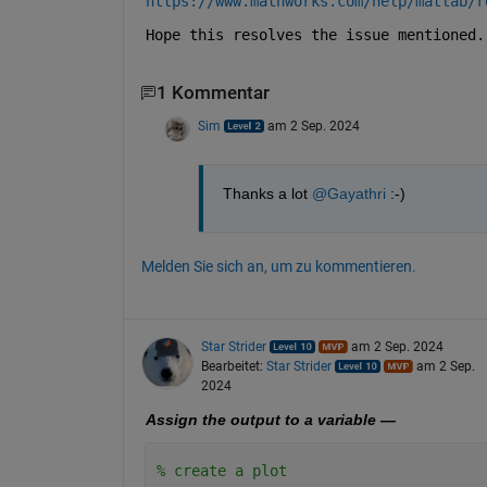
https://www.mathworks.com/help/matlab/r
Hope this resolves the issue mentioned.
1 Kommentar
Sim
am 2 Sep. 2024
Thanks a lot 
@Gayathri
 :-)
Melden Sie sich an, um zu kommentieren.
Star Strider
am 2 Sep. 2024
Bearbeitet:
Star Strider
am 2 Sep.
2024
Assign the output to a variable —
% create a plot