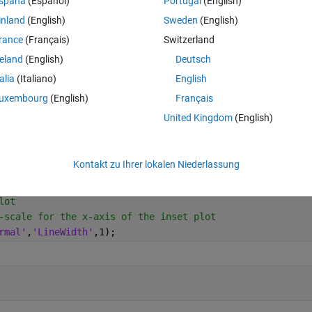
spaña
(Español)
Portugal
(English)
inland
(English)
Sweden
(English)
rance
(Français)
Switzerland
Theme
reland
(English)
Deutsch
talia
(Italiano)
English
uxembourg
(English)
Français
United Kingdom
(English)
rmal'
,
'LineWidth'
,1);
Kontakt zu Ihrer lokalen Niederlassung
;
lot
-scale for the x-axis of the inset plot
rmal'
,
'LineWidth'
,1);