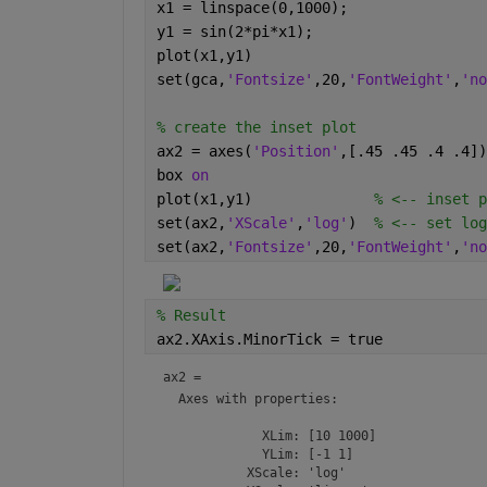
x1 = linspace(0,1000);
y1 = sin(2*pi*x1);
plot(x1,y1)
set(gca,
'Fontsize'
,20,
'FontWeight'
,
'no
% create the inset plot
ax2 = axes(
'Position'
,[.45 .45 .4 .4])
box 
on
plot(x1,y1)              
% <-- inset p
set(ax2,
'XScale'
,
'log'
)  
% <-- set log
set(ax2,
'Fontsize'
,20,
'FontWeight'
,
'no
% Result
ax2.XAxis.MinorTick = true
ax2 = 
  Axes with properties:

             XLim: [10 1000]

             YLim: [-1 1]

           XScale: 'log'
