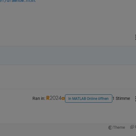
ef/drawnow.html
Ran in:
1 Stimme
In MATLAB Online öffnen
Theme