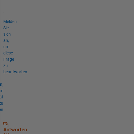
Melden
Sie
sich
an,
um
diese
Frage
zu
beantworten.
n,
um
ät
zu
en
Antworten