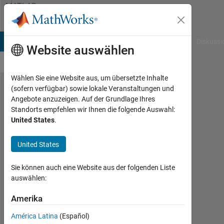
Weiter zum Inhalt
MATLAB
Answers
B Answers
File Exchange
Cody
AI Chat Playground
Diskussi
Website auswählen
Wählen Sie eine Website aus, um übersetzte Inhalte
(sofern verfügbar) sowie lokale Veranstaltungen und
How do I
Angebote anzuzeigen. Auf der Grundlage Ihres
Standorts empfehlen wir Ihnen die folgende Auswahl:
generate
United States
.
eight
distinct
United States
shapes
Sie können auch eine Website aus der folgenden Liste
from a set
auswählen:
of
Amerika
specified
variables
América Latina
(Español)