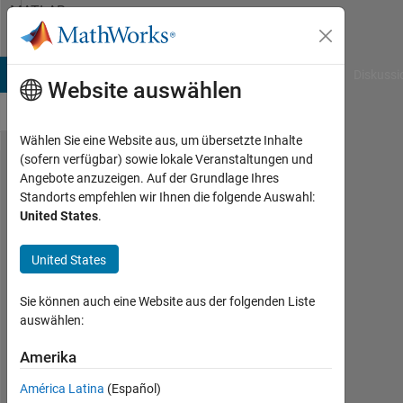
Weiter zum Inhalt
MATLAB
Answers
B Answers
File Exchange
Cody
AI Chat Playground
Diskussi
Website auswählen
Wählen Sie eine Website aus, um übersetzte Inhalte
(sofern verfügbar) sowie lokale Veranstaltungen und
Error installing
Angebote anzuzeigen. Auf der Grundlage Ihres
Standorts empfehlen wir Ihnen die folgende Auswahl:
Communication
United States
.
Toolbox
Support
United States
Package for
Sie können auch eine Website aus der folgenden Liste
USRP Radio on
auswählen:
offline Linux
Amerika
machine
América Latina
(Español)