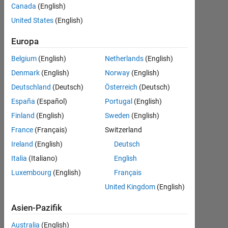
image
Canada
(English)
with the
United States
(English)
displayed
Europa
intensity
Belgium
(English)
Netherlands
(English)
value
Denmark
(English)
Norway
(English)
inside of
Deutschland
(Deutsch)
Österreich
(Deutsch)
the ROI
España
(Español)
Portugal
(English)
on the
Finland
(English)
Sweden
(English)
image
France
(Français)
Switzerland
Ireland
(English)
Deutsch
Gabriel
Italia
(Italiano)
English
10
Luxembourg
(English)
Français
Jul.
United Kingdom
(English)
2024
1
Asien-Pazifik
Antwort
Australia
(English)