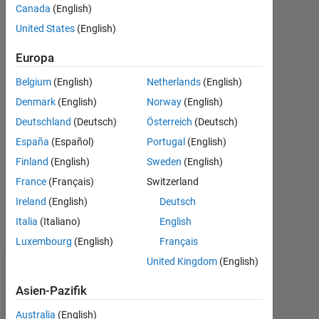
Canada
(English)
LH
3
United States
(English)
Jul.
2024
Europa
2
Belgium
(English)
Netherlands
(English)
Antworten
Denmark
(English)
Norway
(English)
Antwort
Deutschland
(Deutsch)
Österreich
(Deutsch)
akzeptiert
España
(Español)
Portugal
(English)
Finland
(English)
Sweden
(English)
Aktualisiert
France
(Français)
Switzerland
3 Jul. 2024
17
Ireland
(English)
Deutsch
Ansichten
Italia
(Italiano)
English
(30 Tage)
Luxembourg
(English)
Français
United Kingdom
(English)
Asien-Pazifik
Australia
(English)