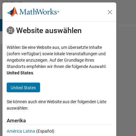
Weiter zum Inhalt
MATLAB
Answers
B Answers
File Exchange
Cody
AI Chat Playground
Diskussi
Website auswählen
Wählen Sie eine Website aus, um übersetzte Inhalte
(sofern verfügbar) sowie lokale Veranstaltungen und
Extract
Angebote anzuzeigen. Auf der Grundlage Ihres
Standorts empfehlen wir Ihnen die folgende Auswahl:
the
United States
.
indices
based on
United States
the
Sie können auch eine Website aus der folgenden Liste
minimum
auswählen:
absolute
Amerika
value
América Latina
(Español)