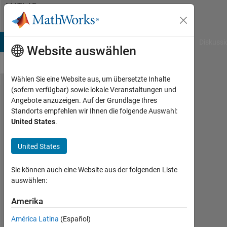
Weiter zum Inhalt
MATLAB
Answers
B Answers
File Exchange
Cody
AI Chat Playground
Diskussi
Website auswählen
Wählen Sie eine Website aus, um übersetzte Inhalte
(sofern verfügbar) sowie lokale Veranstaltungen und
Colormap
Angebote anzuzeigen. Auf der Grundlage Ihres
Standorts empfehlen wir Ihnen die folgende Auswahl:
a plot
United States
.
based on
value of
United States
(x,y)
Sie können auch eine Website aus der folgenden Liste
auswählen:
Matthew
Amerika
16
Jun.
América Latina
(Español)
2024