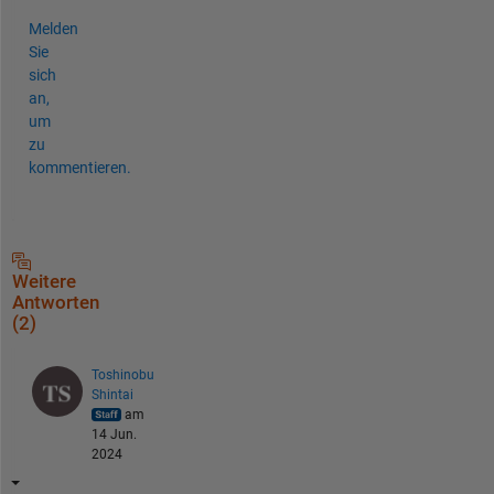
Melden
Sie
sich
an,
um
zu
kommentieren.
Weitere
Antworten
(2)
Toshinobu
Shintai
am
14 Jun.
2024