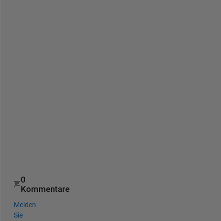
れ
ば
分
散
を
得
る
こ
と
が
で
き
ま
す
。
0
Kommentare
Melden
Sie