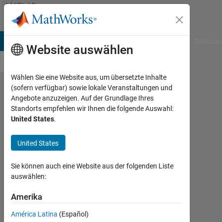
Weiter zum Inhalt
MATLAB
Answers
B Answers
File Exchange
Cody
AI Chat Playground
Diskussi
Website auswählen
Wählen Sie eine Website aus, um übersetzte Inhalte
(sofern verfügbar) sowie lokale Veranstaltungen und
Simulink
Angebote anzuzeigen. Auf der Grundlage Ihres
Standorts empfehlen wir Ihnen die folgende Auswahl:
上での
United States
.
分散の
計算
United States
Sie können auch eine Website aus der folgenden Liste
貴
auswählen:
弘
14
Amerika
Jun.
2024
América Latina
(Español)