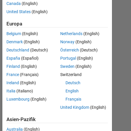
3
Canada
(English)
Antworten
United States
(English)
Antwort
Europa
akzeptiert
Belgium
(English)
Netherlands
(English)
Aktualisiert
Denmark
(English)
Norway
(English)
17 Jun.
Deutschland
(Deutsch)
Österreich
(Deutsch)
2024
España
(Español)
Portugal
(English)
22
Finland
(English)
Sweden
(English)
Ansichten
(30 Tage)
France
(Français)
Switzerland
Ireland
(English)
Deutsch
Italia
(Italiano)
English
Luxembourg
(English)
Français
United Kingdom
(English)
Asien-Pazifik
Australia
(English)