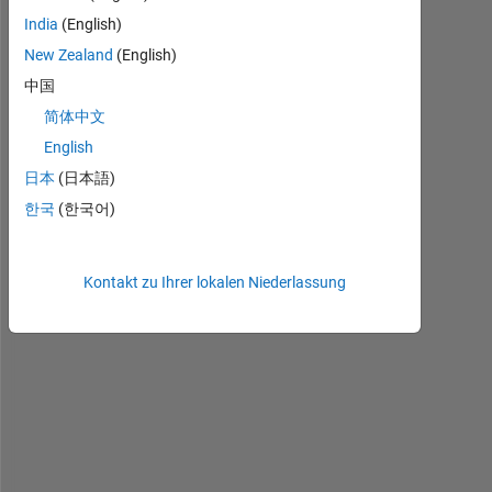
S
India
(English)
i
New Zealand
(English)
m
u
中国
l
简体中文
i
English
n
k
日本
(日本語)
上
한국
(한국어)
で
，
時
Kontakt zu Ihrer lokalen Niederlassung
刻
ｔ
の
時
点
に
お
い
て