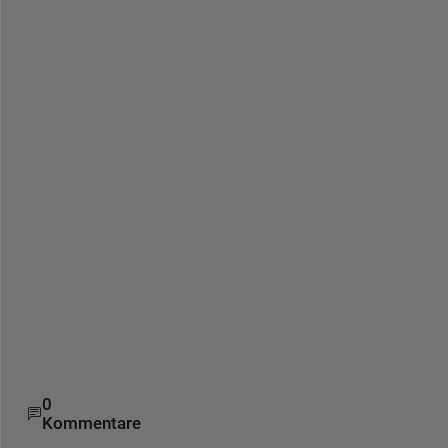
n
n
i
n
g
" 
モ
ー
ド
は
廃
止
予
定
で
す
。
0
Kommentare