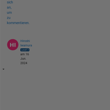
sich
an,
um
zu
kommentieren.
Hiroshi
Iwamura
am 16
Jun.
2024
D
S
P 
S
y