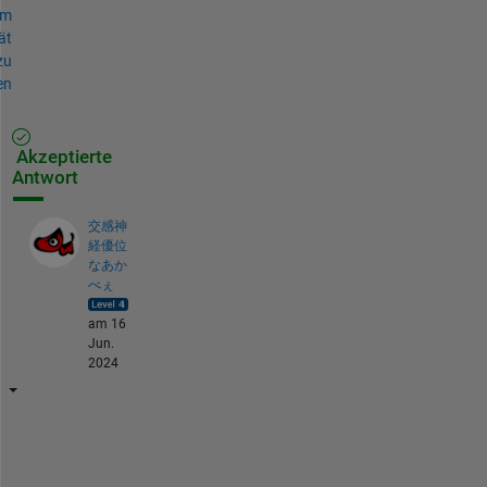
um
ät
zu
en
Akzeptierte
Antwort
交感神
経優位
なあか
べぇ
am 16
Jun.
2024
T