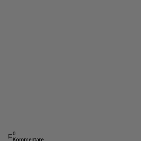
い
方
法
を
ご
教
示
い
た
だ
け
な
い
で
し
ょ
う
か
？
0
Kommentare