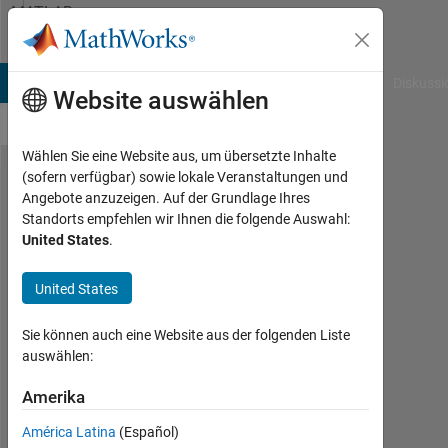
Weiter zum Inhalt
MATLAB
Answers
B Answers
File Exchange
Cody
AI Chat Playground
Diskussi
Website auswählen
Wählen Sie eine Website aus, um übersetzte Inhalte
(sofern verfügbar) sowie lokale Veranstaltungen und
HRV
Angebote anzuzeigen. Auf der Grundlage Ihres
Standorts empfehlen wir Ihnen die folgende Auswahl:
calculation
United States
.
with RRI
values
United States
Sie können auch eine Website aus der folgenden Liste
Audrey
auswählen:
7
Jun.
Amerika
2024
América Latina
(Español)
1