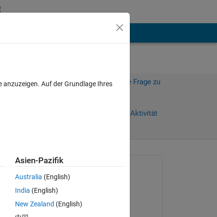
hen
Mehr
Melden Sie sich an, um diese Frage zu
e anzuzeigen. Auf der Grundlage Ihres
beantworten.
Weiterleiten
Anmelden, um Aktivität
zu verfolgen
anzeigen
Asien-Pazifik
Gefragt:
Australia
(English)
Roger Breton
India
(English)
am 28 Mai 2024
New Zealand
(English)
Kommentiert: