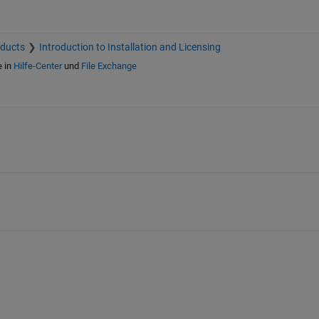
oducts
Introduction to Installation and Licensing
e in
Hilfe-Center
und
File Exchange