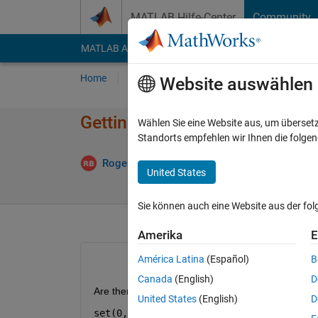
Weiter zum Inhalt
MATLAB Hilfe-Center
Community
MATLAB Answers
File Exchange
Cody
AI Cha
Home
Fragen
Antworten
Durchsuchen
Website auswählen
Getting screen resolution on
Wählen Sie eine Website aus, um überset
Standorts empfehlen wir Ihnen die folge
Akt
Roger Breton
28 Mai 2024
1 Antwort
United States
Sie können auch eine Website aus der fo
Amerika
E
América Latina
(Español)
B
Canada
(English)
D
Are there other functions I can use to get the mon
United States
(English)
D
set(0, 
'units'
, 
'pixels'
); % Sets the u