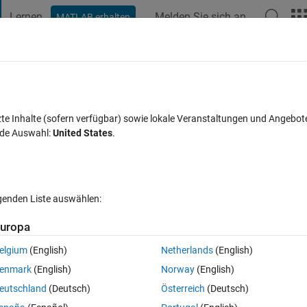
Lernen
Melden Sie sich an
MATLAB erhalten
t Playground
Diskussionen
Wettbewerbe
Blogs
Veröffentlic
FAQs zu MATLAB
Mehr
 Windows 11
zte Inhalte (sofern verfügbar) sowie lokale Veranstaltungen und Angebot
nde Auswahl:
United States
.
ualisiert 30 Mai 2024
53 Ansichten (30 Tage)
lgenden Liste auswählen:
Ältere Kommentare 
uropa
elgium
(English)
Netherlands
(English)
1 Stimme
enmark
(English)
Norway
(English)
itor resolution on Windows 11? I use this code:
eutschland
(Deutsch)
Österreich
(Deutsch)
nits of your root object (screen) to pixels