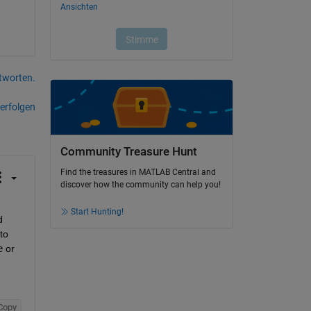
tworten.
erfolgen
Community Treasure Hunt
Find the treasures in MATLAB Central and
discover how the community can help you!
Start Hunting!
, but there is a property on all figures called 
to 
e
 or 
Copy