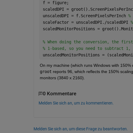
f = figure;
scaledDPI = groot().ScreenPixelsPerInc
unscaledDPI = f.ScreenPixelsPerInch 
% 
scaleFactor = unscaledDPI./scaledDPI 
%
scaledMonitorPositions = groot().Monit
% When doing the conversion, the first
% 1-based, so you need to subtract 1, 
unscaledMonitorPositions = (scaledMoni
On my machine (which runs Windows with 150% dis
groot
 reports 96, which reflects the 150% scaling
monitors (3840 x 2160).
0 Kommentare
Melden Sie sich an, um zu kommentieren.
Melden Sie sich an, um diese Frage zu beantworten.