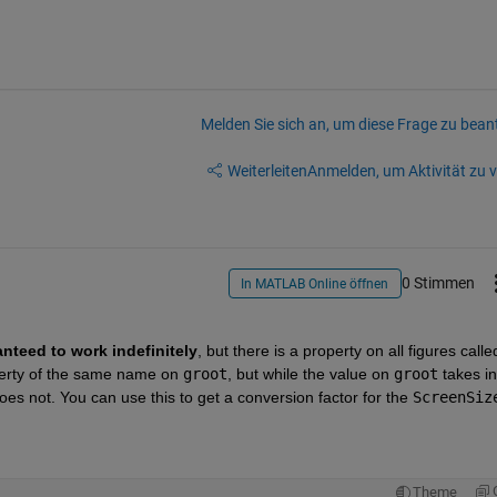
Melden Sie sich an, um diese Frage zu bean
Weiterleiten
Anmelden, um Aktivität zu v
0 Stimmen
In MATLAB Online öffnen
nteed to work indefinitely
operty of the same name on 
groot
, but while the value on 
groot
 takes in
oes not. You can use this to get a conversion factor for the 
ScreenSiz
Theme