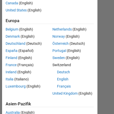
Canada
(English)
Ken
28
United States
(English)
Mai
2024
Europa
1
Belgium
(English)
Netherlands
(English)
Antwort
Denmark
(English)
Norway
(English)
Aktualisiert
Deutschland
(Deutsch)
Österreich
(Deutsch)
28 Mai
España
(Español)
Portugal
(English)
2024
Finland
(English)
Sweden
(English)
12
France
(Français)
Switzerland
Ansichten
(30 Tage)
Ireland
(English)
Deutsch
Italia
(Italiano)
English
Luxembourg
(English)
Français
United Kingdom
(English)
Asien-Pazifik
Australia
(English)