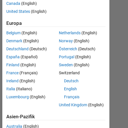
Arnab
Canada
(English)
Paul
United States
(English)
27
Mai
Europa
2024
Belgium
(English)
Netherlands
(English)
1
Denmark
(English)
Norway
(English)
Antwort
Deutschland
(Deutsch)
Österreich
(Deutsch)
Antwort
España
(Español)
Portugal
(English)
akzeptiert
Finland
(English)
Sweden
(English)
France
(Français)
Switzerland
Aktualisiert
11 Jun.
Ireland
(English)
Deutsch
2024
Italia
(Italiano)
English
18
Luxembourg
(English)
Français
Ansichten
(30 Tage)
United Kingdom
(English)
Asien-Pazifik
Ältere
Australia
(English)