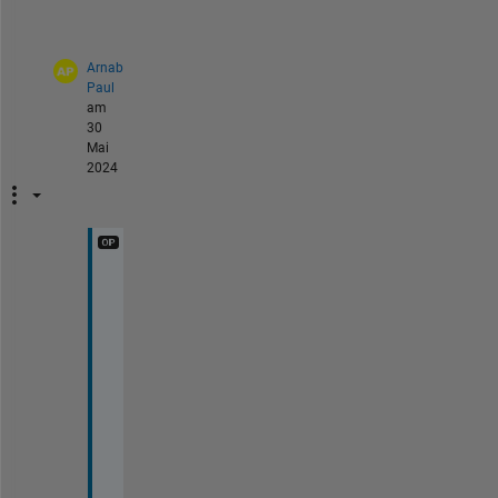
.
Arnab
Paul
am
30
Mai
2024
T
h
e
y 
a
r
e 
a
c
t