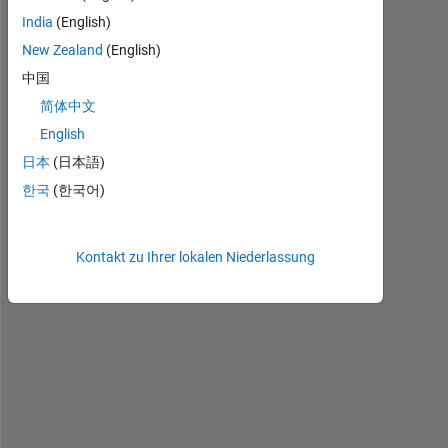
Kommentare
India
(English)
anzeigen
New Zealand
(English)
中国
简体中文
NNLS.mat
English
NNLS.m
日本
(日本語)
한국
(한국어)
I 
a
Kontakt zu Ihrer lokalen Niederlassung
m 
t
r
y
i
n
g 
t
h