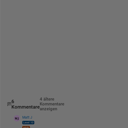
l 
b
e 
a
p
p
r
e
c
i
a
t
e
d
.
4 ältere
6
Kommentare
Kommentare
anzeigen
Matt J