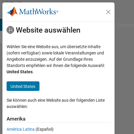
Weiter zum Inhalt
MATLAB
Answers
B Answers
File Exchange
Cody
AI Chat Playground
Diskussi
Website auswählen
Wählen Sie eine Website aus, um übersetzte Inhalte
(sofern verfügbar) sowie lokale Veranstaltungen und
Non-
Angebote anzuzeigen. Auf der Grundlage Ihres
Standorts empfehlen wir Ihnen die folgende Auswahl:
negative
United States
.
least
square
United States
method
Sie können auch eine Website aus der folgenden Liste
is giving
auswählen:
fixed
Amerika
values
América Latina
(Español)