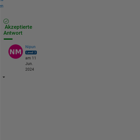
en
Akzeptierte
Antwort
Nipun
am 11
Jun.
2024
H
i 
A
r
n
a
b