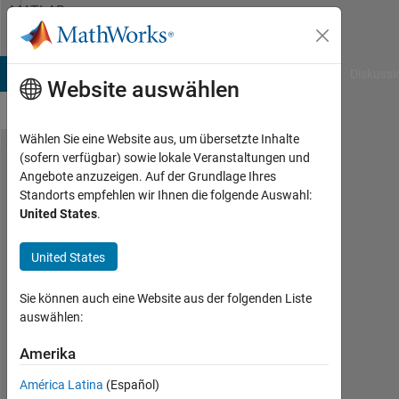
Weiter zum Inhalt
MATLAB
Answers
B Answers
File Exchange
Cody
AI Chat Playground
Diskussi
Website auswählen
Wählen Sie eine Website aus, um übersetzte Inhalte
(sofern verfügbar) sowie lokale Veranstaltungen und
How to
Angebote anzuzeigen. Auf der Grundlage Ihres
Standorts empfehlen wir Ihnen die folgende Auswahl:
code
United States
.
for PS5
in
United States
matlab
Sie können auch eine Website aus der folgenden Liste
? is
auswählen:
there
Amerika
any
library
América Latina
(Español)