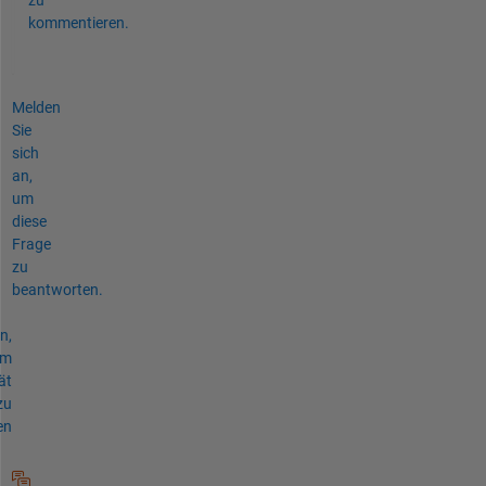
kommentieren.
Melden
Sie
sich
an,
um
diese
Frage
zu
beantworten.
n,
um
ät
zu
en