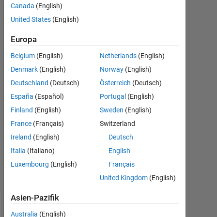
present
Canada
(English)
.
United States
(English)
Europa
PRASHANT
Belgium
(English)
Netherlands
(English)
27
Denmark
(English)
Norway
(English)
Mai
2024
Deutschland
(Deutsch)
Österreich
(Deutsch)
1
España
(Español)
Portugal
(English)
Antwort
Finland
(English)
Sweden
(English)
France
(Français)
Switzerland
Aktualisiert
28 Mai
Ireland
(English)
Deutsch
2024
Italia
(Italiano)
English
6
Luxembourg
(English)
Français
Ansichten
(30 Tage)
United Kingdom
(English)
Asien-Pazifik
Australia
(English)