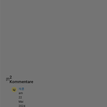
a=-50:0.01:150;
figure(1)
plot(a,fun(a),
'k'
); hold 
on
;
plot(a, dgraph(est_point,dfda_true,a),
'b'
, 
'LineWid
plot(a, dgraph(est_point,dfda_center,a),
'r'
); hold 
.
2
Kommentare
재훈
am
22
Mai
2024