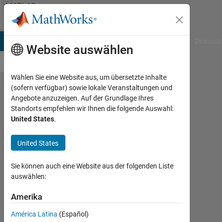
Weiter zum Inhalt
MATLAB
Answers
B Answers
File Exchange
Cody
AI Chat Playground
Diskussi
Website auswählen
Wählen Sie eine Website aus, um übersetzte Inhalte
(sofern verfügbar) sowie lokale Veranstaltungen und
The
Angebote anzuzeigen. Auf der Grundlage Ihres
Standorts empfehlen wir Ihnen die folgende Auswahl:
graph
United States
.
doesn't
disply
United States
Sie können auch eine Website aus der folgenden Liste
재
auswählen:
훈
22
Amerika
Mai
2024
América Latina
(Español)