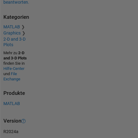
beantworten.
Kategorien
MATLAB
Graphics
2-D and 3-D
Plots
Mehr zu
2-D
and 3-D Plots
finden Sie in
Hilfe-Center
und
File
Exchange
Produkte
MATLAB
Version
R2024a