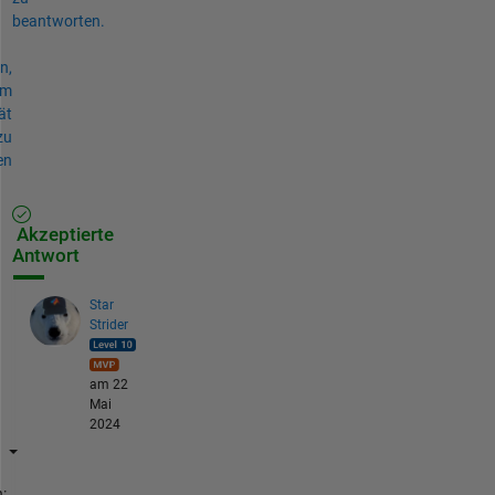
beantworten.
n,
um
ät
zu
en
Akzeptierte
Antwort
Star
Strider
am 22
Mai
2024
: