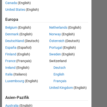
1
Canada
(English)
Antwort
United States
(English)
Antwort
Europa
akzeptiert
Belgium
(English)
Netherlands
(English)
Aktualisiert
Denmark
(English)
Norway
(English)
22 Mai
Deutschland
(Deutsch)
Österreich
(Deutsch)
2024
España
(Español)
Portugal
(English)
11
Finland
(English)
Sweden
(English)
Ansichten
(30 Tage)
France
(Français)
Switzerland
Ireland
(English)
Deutsch
Italia
(Italiano)
English
Luxembourg
(English)
Français
United Kingdom
(English)
Asien-Pazifik
Australia
(English)