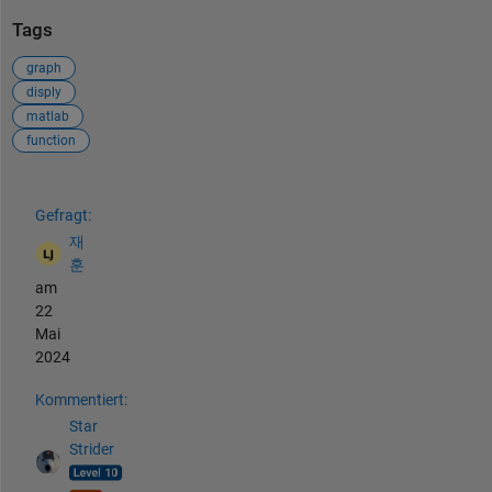
Tags
graph
disply
matlab
function
Siehe auch
Gefragt:
재
훈
am
22
Mai
2024
Kommentiert:
Star
Strider