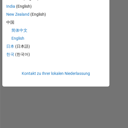
S
India
(English)
o
New Zealand
(English)
r
r
中国
y 
简体中文
f
English
o
r 
日本
(日本語)
r
한국
(한국어)
e
p
e
Kontakt zu Ihrer lokalen Niederlassung
a
t
i
n
g 
t
h
e 
q