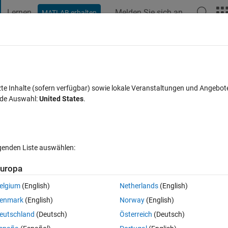
Lernen
Melden Sie sich an
MATLAB erhalten
t Playground
Diskussionen
Wettbewerbe
Blogs
Veröffentlic
FAQs zu MATLAB
Mehr
 a two-input XOR gate knowing the initia
zte Inhalte (sofern verfügbar) sowie lokale Veranstaltungen und Angebot
nde Auswahl:
United States
.
= - 0.9; Requirements achieved: Analyze t
7 Aug. 2024
13 Ansichten (30 Tage)
lgenden Liste auswählen:
uropa
elgium
(English)
Netherlands
(English)
enmark
(English)
Norway
(English)
0 Stimmen
eutschland
(Deutsch)
Österreich
(Deutsch)
e knowing the initial values: