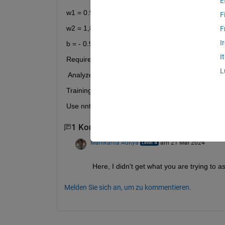
E
w1 = 0.9;
F
w2 = 1,8;
F
I
b = - 0.9;
I
Requirements achieved:
L
 Analyze the steps to train a perceptron neural ne
Training programming using Matlab software.
Use nntool for survey and analysis
1 Kommentar
Manikanta Aditya
am 21 Mai 2024
Here, I didn't get what you are trying to a
Melden Sie sich an, um zu kommentieren.