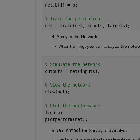
net.b{1} = b;
% Train the perceptron
net = train(net, inputs, targets);
        4. Analyze the Network
:
After training, you can analyze the netw
% Simulate the network
outputs = net(inputs);
% View the network
view(net);
% Plot the performance
figure;
plotperform(net);
        5. Use
nntool
for Survey and Analysis
:
nntool
is a graphical user interface in 