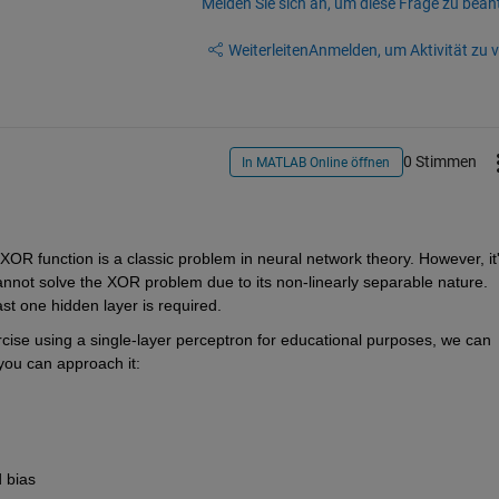
Melden Sie sich an, um diese Frage zu bean
Weiterleiten
Anmelden, um Aktivität zu v
0 Stimmen
In MATLAB Online öffnen
XOR function is a classic problem in neural network theory. However, it'
annot solve the XOR problem due to its non-linearly separable nature. 
ast one hidden layer is required.
rcise using a single-layer perceptron for educational purposes, we can 
ou can approach it:
d bias