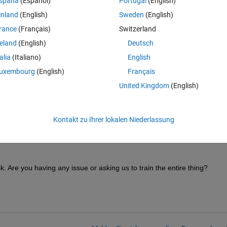
spaña
(Español)
Portugal
(English)
inland
(English)
Sweden
(English)
rance
(Français)
Switzerland
reland
(English)
Deutsch
talia
(Italiano)
English
uxembourg
(English)
Français
twork.
United Kingdom
(English)
Kontakt zu Ihrer lokalen Niederlassung
sk. Are you having any issue or asking us to train the entire thing?