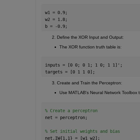
w1 = 0.9;
w2 = 1.8;
b = -0.9;
        2. Define the XOR Input and Output
:
The XOR function truth table is:
inputs = [0 0; 0 1; 1 0; 1 1]';
targets = [0 1 1 0];
        3. Create and Train the Perceptron
:
Use MATLAB's Neural Network Toolbox to 
% Create a perceptron
net = perceptron;
% Set initial weights and bias
net.IW{1,1} = [w1 w2];