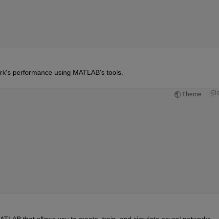
ork's performance using MATLAB's tools.
Theme
MATLAB that allows you to create, train, and simulate neural networks.