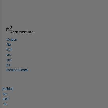
e
r
s
?
0
Kommentare
Melden
Sie
sich
an,
um
zu
kommentieren.
Melden
Sie
sich
an,