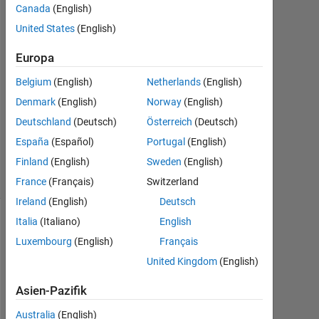
1
Canada
(English)
Antwort
United States
(English)
Antwort
Europa
akzeptiert
Belgium
(English)
Netherlands
(English)
Aktualisiert
Denmark
(English)
Norway
(English)
19 Mai
Deutschland
(Deutsch)
Österreich
(Deutsch)
2024
España
(Español)
Portugal
(English)
8
Finland
(English)
Sweden
(English)
Ansichten
(30 Tage)
France
(Français)
Switzerland
Ireland
(English)
Deutsch
Italia
(Italiano)
English
Luxembourg
(English)
Français
United Kingdom
(English)
Asien-Pazifik
Australia
(English)