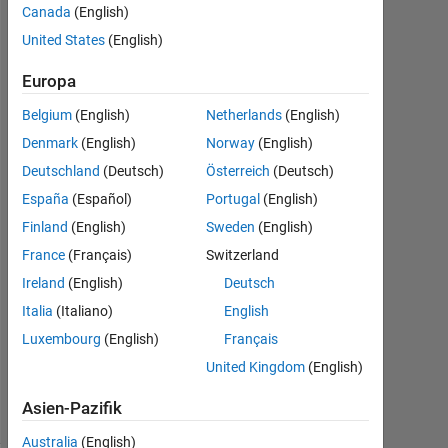
File size
Canada
(English)
relating
United States
(English)
to bytes?
Europa
Belgium
(English)
Netherlands
(English)
Greg
Denmark
(English)
Norway
(English)
O'Donnell
Deutschland
(Deutsch)
Österreich
(Deutsch)
24
Apr.
España
(Español)
Portugal
(English)
2024
Finland
(English)
Sweden
(English)
1
France
(Français)
Switzerland
Antwort
Ireland
(English)
Deutsch
Aktualisiert
Italia
(Italiano)
English
20 Sep.
Luxembourg
(English)
Français
2024
United Kingdom
(English)
28
Ansichten
Asien-Pazifik
(30 Tage)
Australia
(English)