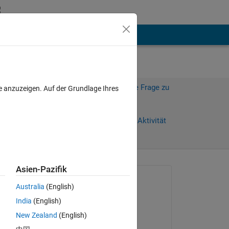
hen
Mehr
or,
Melden Sie sich an, um diese Frage zu
e anzuzeigen. Auf der Grundlage Ihres
beantworten.
Weiterleiten
Anmelden, um Aktivität
zu verfolgen
Asien-Pazifik
Gefragt:
Australia
(English)
一鸣
India
(English)
am 16 Apr. 2024
New Zealand
(English)
Bearbeitet: