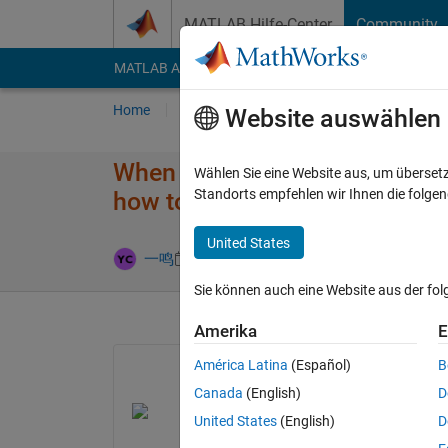
Weiter zum Inhalt
MATLAB Hilfe-Center
Community
MATLAB Answers
File Exchange
Cody
AI Cha
Home
Fragen
Antworten
Durchsuchen
Website auswählen
When running cpp file in matlab
Wählen Sie eine Website aus, um überset
Standorts empfehlen wir Ihnen die folge
how to solve it
United States
Aktualisiert
一鸣
16 Apr. 2024
1 Antwort
Sie können auch eine Website aus der fo
Amerika
E
América Latina
(Español)
B
Canada
(English)
D
United States
(English)
D