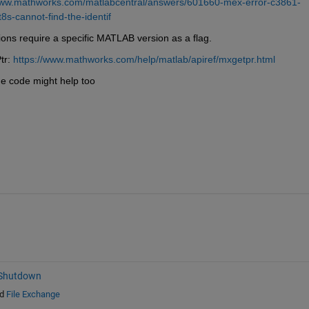
www.mathworks.com/matlabcentral/answers/601660-mex-error-c3861-
8s-cannot-find-the-identif
tions require a specific MATLAB version as a flag.
r: 
https://www.mathworks.com/help/matlab/apiref/mxgetpr.html
the code might help too
 Shutdown
d
File Exchange