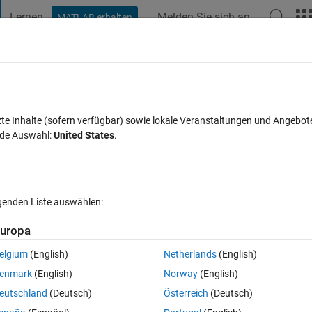
Lernen
Melden Sie sich an
MATLAB erhalten
t Playground
Diskussionen
Wettbewerbe
Blogs
Veröffentlic
FAQs zu MATLAB
Mehr
, there is a problem of calling mex in err
zte Inhalte (sofern verfügbar) sowie lokale Veranstaltungen und Angebot
nde Auswahl:
United States
.
 3 Jul. 2024
23 Ansichten (30 Tage)
lgenden Liste auswählen:
uropa
elgium
(English)
Netherlands
(English)
0 Stimmen
enmark
(English)
Norway
(English)
eutschland
(Deutsch)
Österreich
(Deutsch)