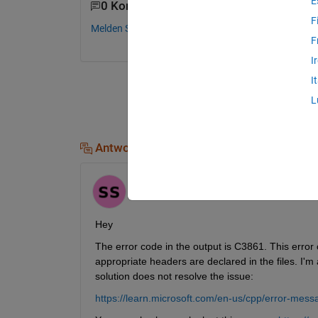
E
0 Kommentare
F
Melden Sie sich an, um zu kommentieren.
F
I
I
L
Antworten (1)
Shreeya
am 3 Jul. 2024
Bearbeitet:
Shreeya
am 3 Jul. 2024
Hey
The error code in the output is C3861. This error c
appropriate headers are declared in the files. I'm 
solution does not resolve the issue:
https://learn.microsoft.com/en-us/cpp/error-mes