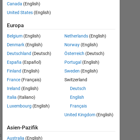
Canada
(English)
Apr.
United States
(English)
2024
2
Europa
Antworten
Belgium
(English)
Netherlands
(English)
Aktualisiert
Denmark
(English)
Norway
(English)
11 Apr.
Deutschland
(Deutsch)
Österreich
(Deutsch)
2024
6
España
(Español)
Portugal
(English)
Ansichten
Finland
(English)
Sweden
(English)
(30 Tage)
France
(Français)
Switzerland
Ireland
(English)
Deutsch
Italia
(Italiano)
English
Luxembourg
(English)
Français
United Kingdom
(English)
Asien-Pazifik
Australia
(English)