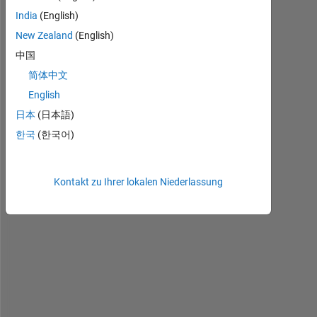
% Prompt for user input
India
(English)
r_values = input(
"Enter r: 0.0 to 4.0: "
);
x1 = input(
"Enter initial x: 0.0 to 1.0: "
);
New Zealand
(English)
N = 100; 
中国
简体中文
% Iterations for uyser inputed r values
for 
r = r_values
English
    x = zeros(1, N); 
日本
(日本語)
    x(1) = x1; 
한국
(한국어)
%two x vales to get both plotted on same graph
    x_prime = zeros(1, N);
Kontakt zu Ihrer lokalen Niederlassung
    x_prime(1) = x1 + 1e-9; 
% Compute the logistic equation for both initia
for 
n = 1:N-1
% For x1
        x(n+1) = r * x(n) * (1 - x(n)); 
% For x1 + 1e-9
        x_prime(n+1) = r * x_prime(n) * (1 - x_prim
end