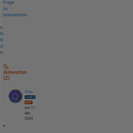
Frage
zu
beantworten.
n,
um
ät
zu
en
Antworten
(2)
Voss
am 11
Apr.
2024