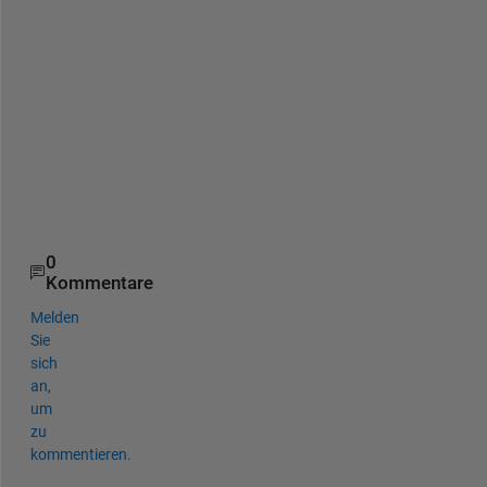
u
p 
o
n 
t
h
e
m
.
0
Kommentare
Melden
Sie
sich
an,
um
zu
kommentieren.