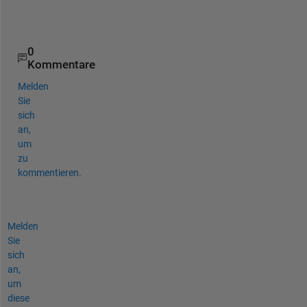
    hold 
off
; 
end
0
Kommentare
Melden
Sie
sich
an,
um
zu
kommentieren.
Melden
Sie
sich
an,
um
diese