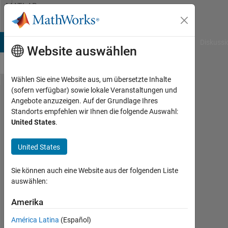
Weiter zum Inhalt
MATLAB
Answers
B Answers
File Exchange
Cody
AI Chat Playground
Diskussi
Website auswählen
Wählen Sie eine Website aus, um übersetzte Inhalte
(sofern verfügbar) sowie lokale Veranstaltungen und
How to
Angebote anzuzeigen. Auf der Grundlage Ihres
Standorts empfehlen wir Ihnen die folgende Auswahl:
rewrite
United States
.
code
without
United States
nested
Sie können auch eine Website aus der folgenden Liste
loops
auswählen:
Amerika
Bob
Meyes
América Latina
(Español)
11