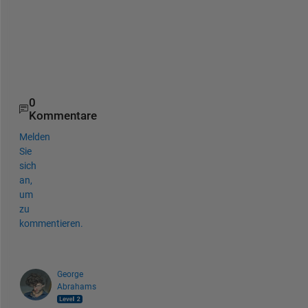
    grid 
on
;
%Way to get both lines on same graph in specif
    hold 
off
; 
end
0
Kommentare
Melden
Sie
sich
an,
um
zu
kommentieren.
George
Abrahams