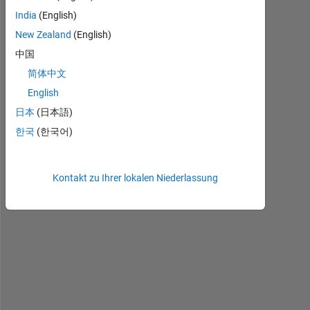
l
India
(English)
o
New Zealand
(English)
,
中国
简体中文
I 
English
h
a
日本
(日本語)
v
한국
(한국어)
e 
a 
1
Kontakt zu Ihrer lokalen Niederlassung
x
5 
c
h
a
r 
m
a
t