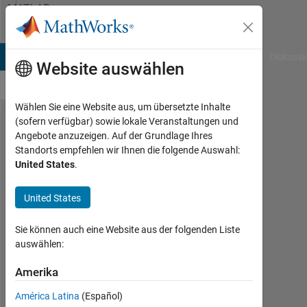
Weiter zum Inhalt
MATLAB
Answers
B Answers
File Exchange
Cody
AI Chat Playground
Diskussi
Website auswählen
Wählen Sie eine Website aus, um übersetzte Inhalte
(sofern verfügbar) sowie lokale Veranstaltungen und
How to
Angebote anzuzeigen. Auf der Grundlage Ihres
Standorts empfehlen wir Ihnen die folgende Auswahl:
perform
United States
.
XOR on
a char
United States
matrix?
Sie können auch eine Website aus der folgenden Liste
auswählen:
Abirami
Amerika
19
Apr.
América Latina
(Español)
2015