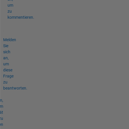
um
zu
kommentieren.
Melden
Sie
sich
an,
um
diese
Frage
zu
beantworten.
n,
um
ät
zu
en