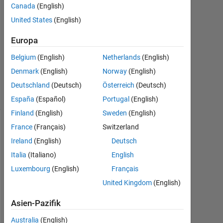
Canada
(English)
0
Antworten
United States
(English)
Europa
Aktualisiert
19 Apr.
Belgium
(English)
Netherlands
(English)
2015
Denmark
(English)
Norway
(English)
12
Ansichten
Deutschland
(Deutsch)
Österreich
(Deutsch)
(30 Tage)
España
(Español)
Portugal
(English)
Finland
(English)
Sweden
(English)
France
(Français)
Switzerland
Ireland
(English)
Deutsch
Italia
(Italiano)
English
Luxembourg
(English)
Français
United Kingdom
(English)
H
Asien-Pazifik
e
Australia
(English)
l