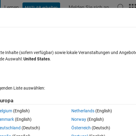
Lernen
Melden Sie sich an
MATLAB erhalten
t Playground
Diskussionen
Wettbewerbe
Blogs
Veröffentlic
FAQs zu MATLAB
Mehr
ile as a ASCII Encoding format
zte Inhalte (sofern verfügbar) sowie lokale Veranstaltungen und Angebot
nde Auswahl:
United States
.
ptiert
Aktualisiert 3 Apr. 2024
6 Ansichten (30 Tage)
lgenden Liste auswählen:
uropa
elgium
(English)
Netherlands
(English)
0 Stimmen
enmark
(English)
Norway
(English)
, and save it again using imwrite.
eutschland
(Deutsch)
Österreich
(Deutsch)
ding format