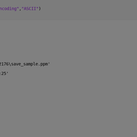
ncoding"
,
"ASCII"
)
2176\save_sample.ppm'
:25'