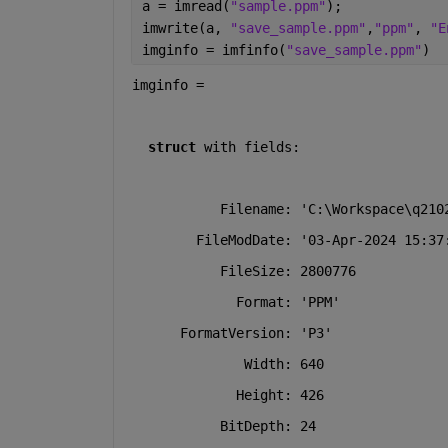
a = imread(
"sample.ppm"
);
imwrite(a, 
"save_sample.ppm"
,
"ppm"
, 
"E
imginfo = imfinfo(
"save_sample.ppm"
)
imginfo = 
struct
 with fields:
           Filename: 'C:\Workspace\q210
        FileModDate: '03-Apr-2024 15:37
           FileSize: 2800776
             Format: 'PPM'
      FormatVersion: 'P3'
              Width: 640
             Height: 426
           BitDepth: 24