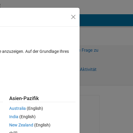
hen
Mehr
Melden Sie sich an, um diese Frage zu
e anzuzeigen. Auf der Grundlage Ihres
beantworten.
Weiterleiten
Anmelden, um Aktivität
zu verfolgen
Asien-Pazifik
Gefragt:
Australia
(English)
경현
India
(English)
am 3 Apr. 2024
New Zealand
(English)
Kommentiert: