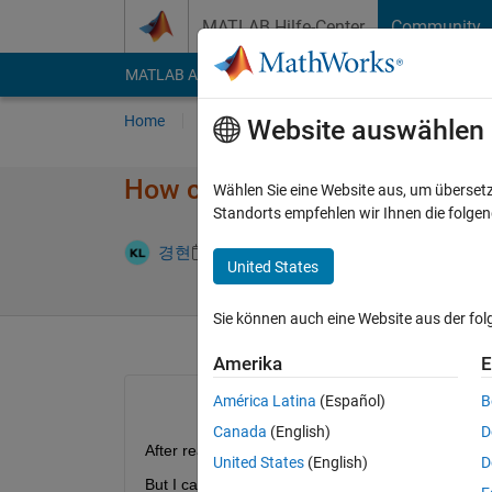
Weiter zum Inhalt
MATLAB Hilfe-Center
Community
MATLAB Answers
File Exchange
Cody
AI Cha
Home
Fragen
Antworten
Durchsuchen
Website auswählen
How can i imwrite ppm image f
Wählen Sie eine Website aus, um überset
Standorts empfehlen wir Ihnen die folge
Antwort akze
경현
3 Apr. 2024
1 Antwort
United States
Sie können auch eine Website aus der fo
Amerika
E
América Latina
(Español)
B
Canada
(English)
D
After reading the PPM file and processing the data
United States
(English)
D
But I cant imwrite ppm image file as a ASCII Enco