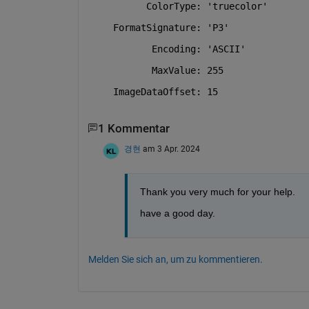
          ColorType: 'truecolor'
    FormatSignature: 'P3'
           Encoding: 'ASCII'
           MaxValue: 255
    ImageDataOffset: 15
1 Kommentar
경현
am 3 Apr. 2024
Thank you very much for your help.
have a good day.
Melden Sie sich an, um zu kommentieren.