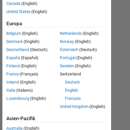
manager for
Canada
(English)
PCI Express?
United States
(English)
Europa
Andrea
Belgium
(English)
Netherlands
(English)
26
Denmark
(English)
Norway
(English)
Mär.
2024
Deutschland
(Deutsch)
Österreich
(Deutsch)
1
España
(Español)
Portugal
(English)
Antwort
Finland
(English)
Sweden
(English)
France
(Français)
Switzerland
Aktualisiert
17 Jun.
Ireland
(English)
Deutsch
2024
Italia
(Italiano)
English
11
Luxembourg
(English)
Français
Ansichten
(30 Tage)
United Kingdom
(English)
Asien-Pazifik
Australia
(English)