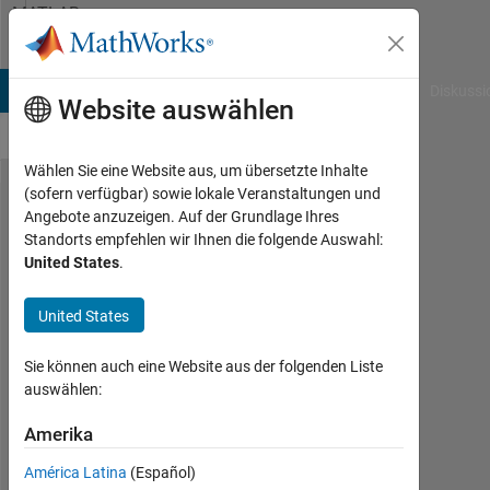
Weiter zum Inhalt
MATLAB
Answers
B Answers
File Exchange
Cody
AI Chat Playground
Diskussi
Website auswählen
Wählen Sie eine Website aus, um übersetzte Inhalte
(sofern verfügbar) sowie lokale Veranstaltungen und
Is there any
Angebote anzuzeigen. Auf der Grundlage Ihres
Standorts empfehlen wir Ihnen die folgende Auswahl:
way to use
United States
.
MATLAB to
communicate
United States
with a board
Sie können auch eine Website aus der folgenden Liste
over PCI
auswählen:
Express
Amerika
without using
the AXI
América Latina
(Español)