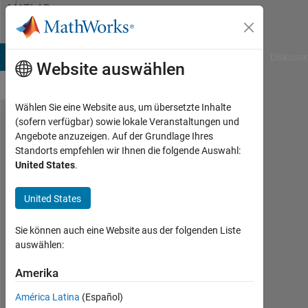
Weiter zum Inhalt
MATLAB
Answers
B Answers
File Exchange
Cody
AI Chat Playground
Diskussi
Website auswählen
Wählen Sie eine Website aus, um übersetzte Inhalte
(sofern verfügbar) sowie lokale Veranstaltungen und
No
Angebote anzuzeigen. Auf der Grundlage Ihres
Standorts empfehlen wir Ihnen die folgende Auswahl:
supporting
United States
.
plots are
visible in
United States
the
Sie können auch eine Website aus der folgenden Liste
PIDtuner
auswählen:
app or the
Amerika
FFT
analyzer
América Latina
(Español)