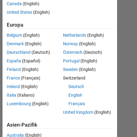
app
Canada
(English)
United States
(English)
Arpan
Europa
15
Belgium
(English)
Netherlands
(English)
Mär.
2024
Denmark
(English)
Norway
(English)
1
Deutschland
(Deutsch)
Österreich
(Deutsch)
Antwort
España
(Español)
Portugal
(English)
Aktualisiert
Finland
(English)
Sweden
(English)
15 Mär.
France
(Français)
Switzerland
2024
Ireland
(English)
Deutsch
40
Italia
(Italiano)
English
Ansichten
(30 Tage)
Luxembourg
(English)
Français
United Kingdom
(English)
Asien-Pazifik
Australia
(English)