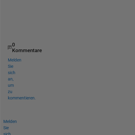
.
0
Kommentare
Melden
Sie
sich
an,
um
zu
kommentieren.
Melden
Sie
sich