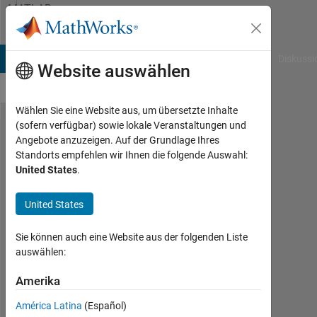
Weiter zum Inhalt
MATLAB
Answers
B Answers
File Exchange
Cody
AI Chat Playground
Diskussi
Website auswählen
Wählen Sie eine Website aus, um übersetzte Inhalte
(sofern verfügbar) sowie lokale Veranstaltungen und
How to
Angebote anzuzeigen. Auf der Grundlage Ihres
Standorts empfehlen wir Ihnen die folgende Auswahl:
compile
United States
.
so exe
calls a
United States
.NET dll
Sie können auch eine Website aus der folgenden Liste
correctly?
auswählen:
Amerika
KAE
América Latina
(Español)
12