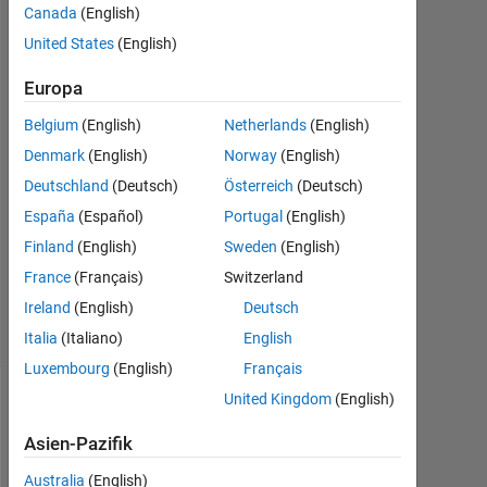
Canada
(English)
Mär.
United States
(English)
2024
1
Europa
Antwort
Belgium
(English)
Netherlands
(English)
Antwort
Denmark
(English)
Norway
(English)
akzeptiert
Deutschland
(Deutsch)
Österreich
(Deutsch)
Aktualisiert
España
(Español)
Portugal
(English)
13 Mär.
Finland
(English)
Sweden
(English)
2024
France
(Français)
Switzerland
27
Ireland
(English)
Deutsch
Ansichten
(30 Tage)
Italia
(Italiano)
English
Luxembourg
(English)
Français
United Kingdom
(English)
Asien-Pazifik
Australia
(English)