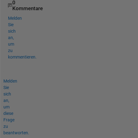
0
Kommentare
Melden
Sie
sich
an,
um
zu
kommentieren.
Melden
Sie
sich
an,
um
diese
Frage
zu
beantworten.