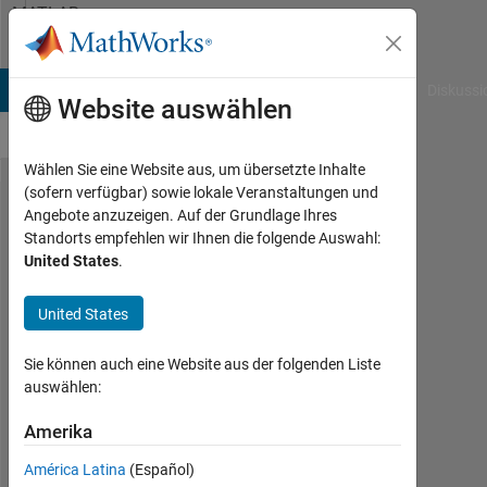
Weiter zum Inhalt
MATLAB
Answers
B Answers
File Exchange
Cody
AI Chat Playground
Diskussi
Website auswählen
Wählen Sie eine Website aus, um übersetzte Inhalte
(sofern verfügbar) sowie lokale Veranstaltungen und
Error using
Angebote anzuzeigen. Auf der Grundlage Ihres
Standorts empfehlen wir Ihnen die folgende Auswahl:
dlarray/dlgradient
United States
.
: Value to
differentiate is
United States
non-scalar. It
Sie können auch eine Website aus der folgenden Liste
must be a traced
auswählen:
real dlarray
Amerika
scalar.
América Latina
(Español)