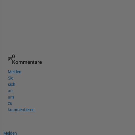
s
h
o
w
e
d
.
0
Kommentare
Melden
Sie
sich
an,
um
zu
kommentieren.
Melden