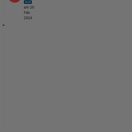
am 20
Feb.
2024
H
i 
@
丁
,
d
o 
y
o
u 
o
n