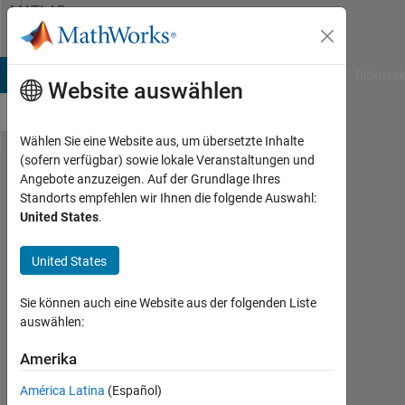
Weiter zum Inhalt
MATLAB
Answers
B Answers
File Exchange
Cody
AI Chat Playground
Diskussi
Website auswählen
Wählen Sie eine Website aus, um übersetzte Inhalte
(sofern verfügbar) sowie lokale Veranstaltungen und
How to
Angebote anzuzeigen. Auf der Grundlage Ihres
Standorts empfehlen wir Ihnen die folgende Auswahl:
export
United States
.
model as
equations
United States
Sie können auch eine Website aus der folgenden Liste
丁
auswählen:
20
Feb.
Amerika
2024
América Latina
(Español)
1