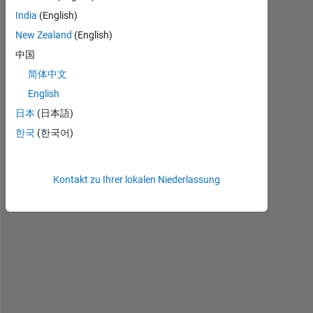
c
India
(English)
a
New Zealand
(English)
n
中国
'
t 
简体中文
f
English
i
日本
(日本語)
n
d 
한국
(한국어)
w
a
y
Kontakt zu Ihrer lokalen Niederlassung
s 
t
o 
e
x
p
o
r
t 