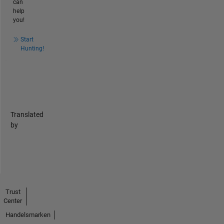
can
help
you!
Start
Hunting!
Translated
by
Trust
Center
Handelsmarken