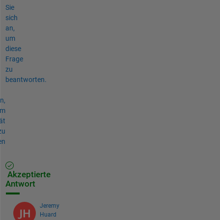
Sie
sich
an,
um
diese
Frage
zu
beantworten.
n,
um
ät
zu
en
Akzeptierte
Antwort
Jeremy
Huard