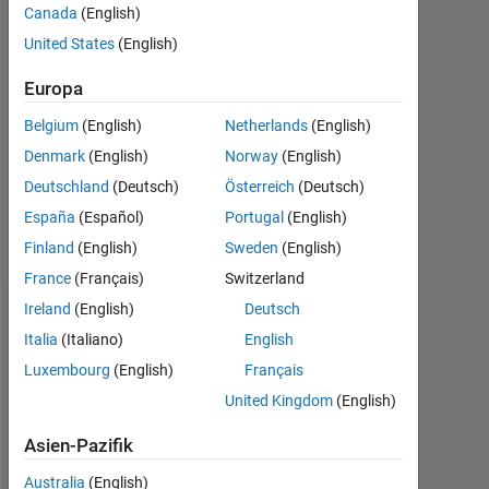
Antwort
Canada
(English)
United States
(English)
Antwort
akzeptiert
Europa
Belgium
(English)
Netherlands
(English)
Aktualisiert
20 Feb.
Denmark
(English)
Norway
(English)
2024
Deutschland
(Deutsch)
Österreich
(Deutsch)
10
España
(Español)
Portugal
(English)
Ansichten
Finland
(English)
Sweden
(English)
(30 Tage)
France
(Français)
Switzerland
Ireland
(English)
Deutsch
Italia
(Italiano)
English
Luxembourg
(English)
Français
United Kingdom
(English)
Asien-Pazifik
Australia
(English)
I 