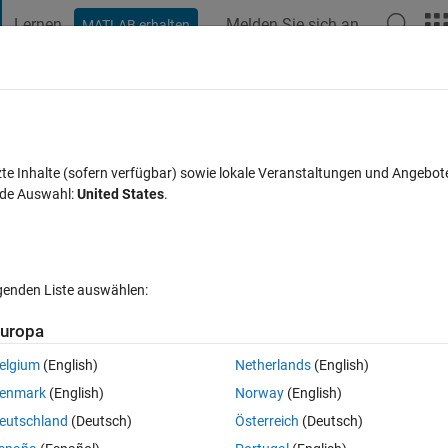
Lernen
Melden Sie sich an
MATLAB erhalten
t Playground
Diskussionen
Wettbewerbe
Blogs
Veröffentlic
FAQs zu MATLAB
Mehr
dow on 2nd display
zte Inhalte (sofern verfügbar) sowie lokale Veranstaltungen und Angebot
nde Auswahl:
United States
.
t akzeptiert
Aktualisiert 2 Feb. 2024
28 Ansichten (30 Tage)
lgenden Liste auswählen:
uropa
elgium
(English)
Netherlands
(English)
0 Stimmen
In MATLAB Online öffnen
enmark
(English)
Norway
(English)
ys to it (just one external display at a time). I would like to open up a 
eutschland
(Deutsch)
Österreich
(Deutsch)
lay. Will this do it, regardless of the resolution etc. of the external disp