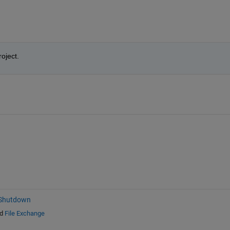
oject.
 Shutdown
d
File Exchange