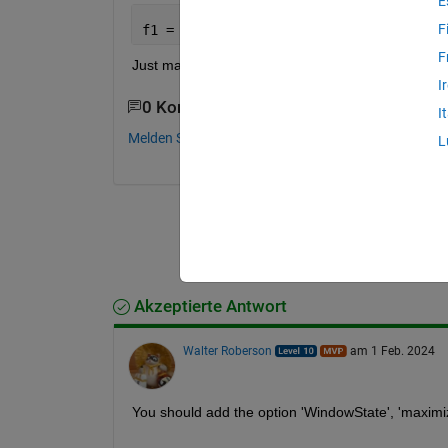
E
F
f1 = figure(
'units'
, 
'normalized'
, 
'ou
F
Just making sure I'm not missing anything.
I
0 Kommentare
I
Melden Sie sich an, um zu kommentieren.
L
Akzeptierte Antwort
Walter Roberson
am 1 Feb. 2024
You should add the option 'WindowState', 'maximize