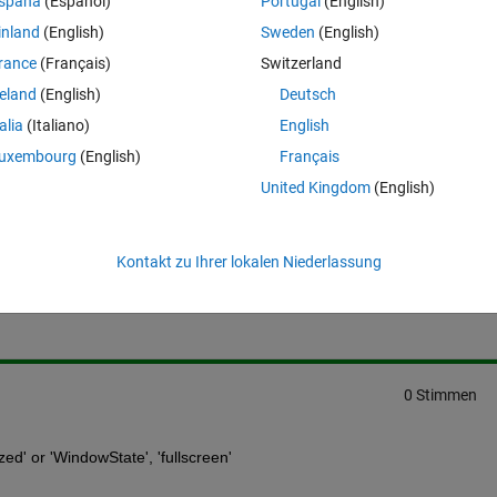
spaña
(Español)
Portugal
(English)
Theme
inland
(English)
Sweden
(English)
terposition'
, [1 0 1 1]); 
rance
(Français)
Switzerland
reland
(English)
Deutsch
talia
(Italiano)
English
uxembourg
(English)
Français
United Kingdom
(English)
Melden Sie sich an, um diese Frage zu bean
Kontakt zu Ihrer lokalen Niederlassung
Weiterleiten
Anmelden, um Aktivität zu v
0 Stimmen
d' or 'WindowState', 'fullscreen'