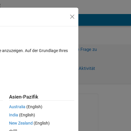
hen
Mehr
Melden Sie sich an, um diese Frage zu
e anzuzeigen. Auf der Grundlage Ihres
beantworten.
Weiterleiten
Anmelden, um Aktivität
zu verfolgen
Asien-Pazifik
Gefragt:
Australia
(English)
KAE
India
(English)
am 1 Feb. 2024
New Zealand
(English)
lay?
Kommentiert: