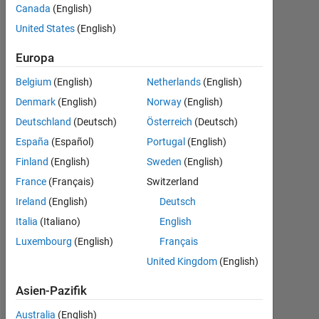
without.
Canada
(English)
Why?
United States
(English)
Europa
Milan
Belgium
(English)
Netherlands
(English)
B
12
Denmark
(English)
Norway
(English)
Jan.
Deutschland
(Deutsch)
Österreich
(Deutsch)
2024
España
(Español)
Portugal
(English)
1
Finland
(English)
Sweden
(English)
Antwort
France
(Français)
Switzerland
Antwort
Ireland
(English)
Deutsch
akzeptiert
Italia
(Italiano)
English
Luxembourg
(English)
Français
Aktualisiert
13 Jan.
United Kingdom
(English)
2024
Asien-Pazifik
23
Ansichten
Australia
(English)