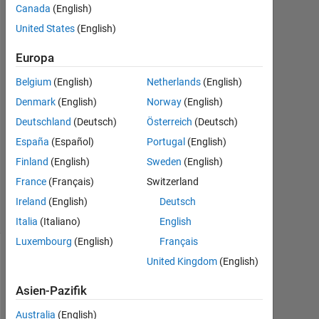
Meng
Canada
(English)
Sun
United States
(English)
29
Dez.
Europa
2023
Belgium
(English)
Netherlands
(English)
2
Denmark
(English)
Norway
(English)
Antworten
Deutschland
(Deutsch)
Österreich
(Deutsch)
Aktualisiert
España
(Español)
Portugal
(English)
21 Mär.
Finland
(English)
Sweden
(English)
2024
41
France
(Français)
Switzerland
Ansichten
Ireland
(English)
Deutsch
(30 Tage)
Italia
(Italiano)
English
Luxembourg
(English)
Français
United Kingdom
(English)
Asien-Pazifik
Australia
(English)