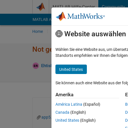
Weiter zum Inhalt
MATLAB Hilfe-Center
Community
MATLAB Answers
File Exchange
Cody
AI Cha
Home
Fragen
Antworten
Durchsuchen
Website auswählen
Not getting the output in app i
Wählen Sie eine Website aus, um überset
Standorts empfehlen wir Ihnen die folge
Aktual
Ehtisham
18 Dez. 2023
1 Antwort
United States
Sie können auch eine Website aus der fo
Amerika
E
América Latina
(Español)
B
Canada
(English)
D
app5.mlapp
United States
(English)
D