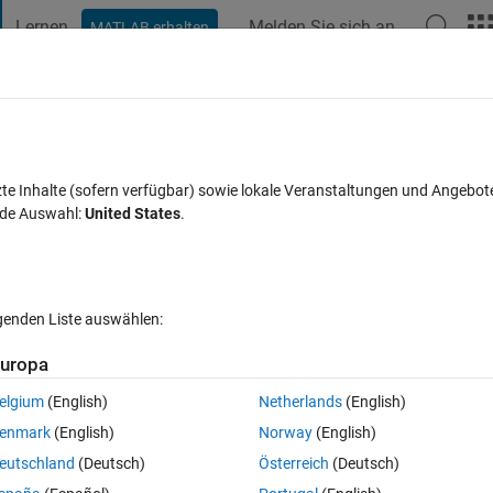
Lernen
Melden Sie sich an
MATLAB erhalten
t Playground
Diskussionen
Wettbewerbe
Blogs
Veröffentlic
FAQs zu MATLAB
Mehr
nterface even code is written
zte Inhalte (sofern verfügbar) sowie lokale Veranstaltungen und Angebot
nde Auswahl:
United States
.
isiert 26 Dez. 2023
7 Ansichten (30 Tage)
lgenden Liste auswählen:
uropa
elgium
(English)
Netherlands
(English)
0 Stimmen
enmark
(English)
Norway
(English)
eutschland
(Deutsch)
Österreich
(Deutsch)