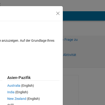
hen
Mehr
Melden Sie sich an, um diese Frage zu
e anzuzeigen. Auf der Grundlage Ihres
beantworten.
Weiterleiten
Anmelden, um Aktivität
zu verfolgen
Asien-Pazifik
Gefragt:
Australia
(English)
Ehtisham
India
(English)
am 18 Dez. 2023
New Zealand
(English)
Beantwortet: