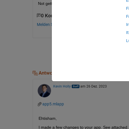
E
Not getting the output in the app interface even th
F
0 Kommentare
F
Melden Sie sich an, um zu kommentieren.
I
I
L
Antworten (1)
Kevin Holly
am 26 Dez. 2023
app5.mlapp
Ehtisham,
I made a few changes to your app. See attached. L