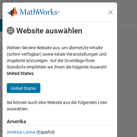
Weiter zum Inhalt
MATLAB
Answers
B Answers
File Exchange
Cody
AI Chat Playground
Diskussi
Website auswählen
Wählen Sie eine Website aus, um übersetzte Inhalte
(sofern verfügbar) sowie lokale Veranstaltungen und
PPO
Angebote anzuzeigen. Auf der Grundlage Ihres
Standorts empfehlen wir Ihnen die folgende Auswahl:
and
United States
.
LSTM
agent
United States
creation
Sie können auch eine Website aus der folgenden Liste
auswählen:
Sourabh
Amerika
12
Dez.
América Latina
(Español)
2023