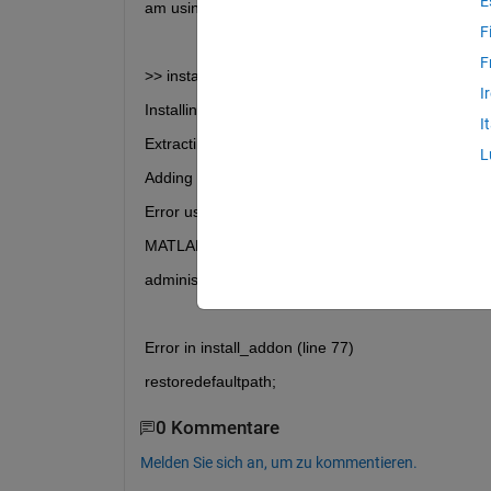
E
am using the following code and keep getting the 
F
F
>> install_addon('smlink.r2022b.win64.zip')
I
Installing smlink...
I
Extracting archive smlink.r2022b.win64.zip to C:\..
L
Adding directories for smlink to path...
Error using restoredefaultpath
MATLAB could not construct the default path due t
administrator or MathWorks Technical Support.
Error in install_addon (line 77)
restoredefaultpath;
0 Kommentare
Melden Sie sich an, um zu kommentieren.