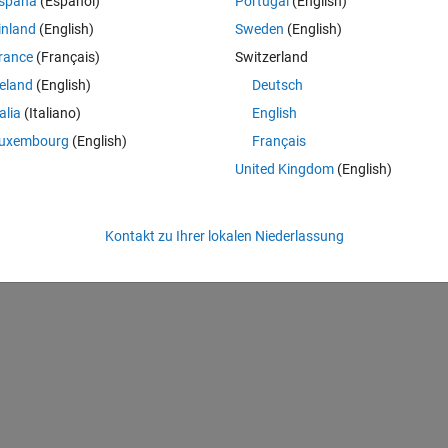
spaña
(Español)
Portugal
(English)
error:
inland
(English)
Sweden
(English)
rance
(Français)
Switzerland
reland
(English)
Deutsch
talia
(Italiano)
English
.
uxembourg
(English)
Français
United Kingdom
(English)
o missing files. For help, contact your system
Kontakt zu Ihrer lokalen Niederlassung