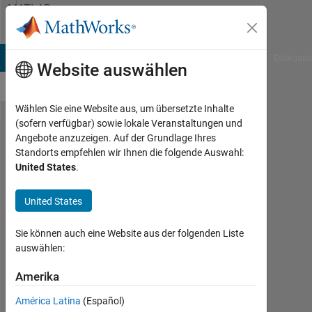
Weiter zum Inhalt
MATLAB
Answers
B Answers
File Exchange
Cody
AI Chat Playground
Diskussi
Website auswählen
Wählen Sie eine Website aus, um übersetzte Inhalte
(sofern verfügbar) sowie lokale Veranstaltungen und
Help
Angebote anzuzeigen. Auf der Grundlage Ihres
Standorts empfehlen wir Ihnen die folgende Auswahl:
with
United States
.
graphing
table
United States
into line
Sie können auch eine Website aus der folgenden Liste
graph
auswählen:
Amerika
Christopher
Kar
América Latina
(Español)
28