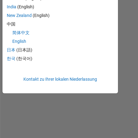
India
(English)
New Zealand
(English)
中国
H
e
简体中文
l
English
l
日本
(日本語)
o
,
한국
(한국어)
s
Kontakt zu Ihrer lokalen Niederlassung
o 
i 
h
a
v
e 
t
a
b