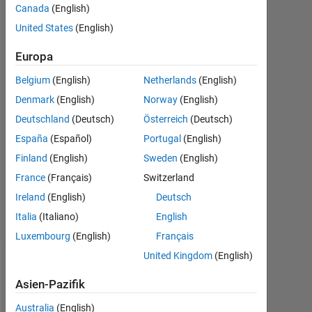
27
Canada
(English)
Nov.
United States
(English)
2023
1
Europa
Antwort
Belgium
(English)
Netherlands
(English)
Antwort
Denmark
(English)
Norway
(English)
akzeptiert
Deutschland
(Deutsch)
Österreich
(Deutsch)
España
(Español)
Portugal
(English)
Aktualisiert
Finland
(English)
Sweden
(English)
27 Nov.
2023
France
(Français)
Switzerland
18
Ireland
(English)
Deutsch
Ansichten
Italia
(Italiano)
English
(30 Tage)
Luxembourg
(English)
Français
United Kingdom
(English)
Asien-Pazifik
Australia
(English)