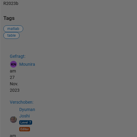
R2023b
Tags
matlab
table
Siehe auch
Gefragt:
Mounira
am
27
Nov.
2023
Verschoben:
Dyuman
Joshi
am