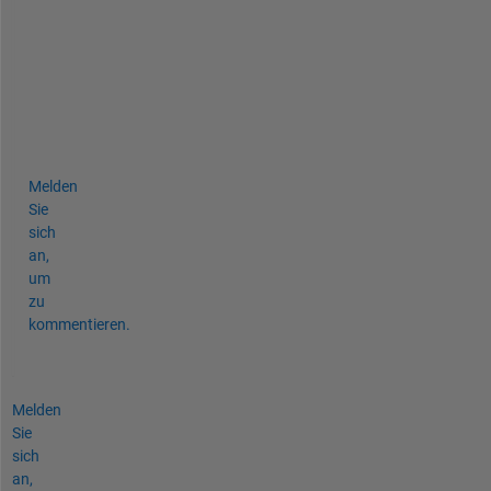
m 
t
o 
b
e 
0
.
Melden
Sie
sich
an,
um
zu
kommentieren.
Melden
Sie
sich
an,