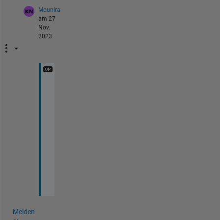
Mounira
am 27
Nov.
2023
t
h
a
n
k
s 
a 
l
o
t
Melden