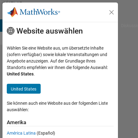
Weiter zum Inhalt
MATLAB
Answers
B Answers
File Exchange
Cody
AI Chat Playground
Diskussi
Website auswählen
Wählen Sie eine Website aus, um übersetzte Inhalte
(sofern verfügbar) sowie lokale Veranstaltungen und
change
Angebote anzuzeigen. Auf der Grundlage Ihres
Standorts empfehlen wir Ihnen die folgende Auswahl:
negative
United States
.
data to
zero in
United States
one
Sie können auch eine Website aus der folgenden Liste
table in
auswählen:
matlab
Amerika
Mounira
América Latina
(Español)