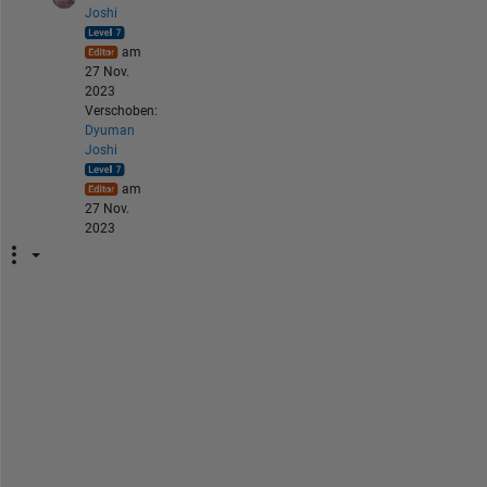
Joshi
am
27 Nov.
2023
Verschoben:
Dyuman
Joshi
am
27 Nov.
2023
F
i
n
d 
A
r
r
a