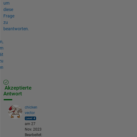
um
diese
Frage
zu
beantworten.
n,
um
ät
zu
en
Akzeptierte
Antwort
chicken
vector
am 27
Nov. 2023
Bearbeitet: