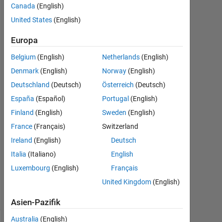
Canada
(English)
United States
(English)
Amal
Matrafi
Europa
27
Nov.
Belgium
(English)
Netherlands
(English)
2023
Denmark
(English)
Norway
(English)
1
Deutschland
(Deutsch)
Österreich
(Deutsch)
Antwort
España
(Español)
Portugal
(English)
Antwort
Finland
(English)
Sweden
(English)
akzeptiert
France
(Français)
Switzerland
Ireland
(English)
Deutsch
Aktualisiert
27 Nov.
Italia
(Italiano)
English
2023
Luxembourg
(English)
Français
30
United Kingdom
(English)
Ansichten
(30 Tage)
Asien-Pazifik
Australia
(English)