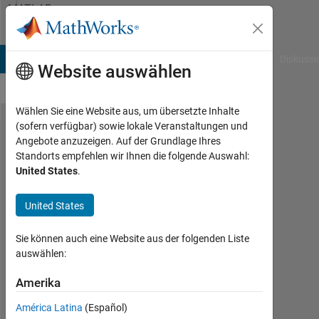
Weiter zum Inhalt
MATLAB
Answers
B Answers
File Exchange
Cody
AI Chat Playground
Diskussi
Website auswählen
Wählen Sie eine Website aus, um übersetzte Inhalte
(sofern verfügbar) sowie lokale Veranstaltungen und
How to
Angebote anzuzeigen. Auf der Grundlage Ihres
Standorts empfehlen wir Ihnen die folgende Auswahl:
graph the
United States
.
basic
reproduction
United States
number R0
Sie können auch eine Website aus der folgenden Liste
against two
auswählen:
parameters
Amerika
on a 3D plot
with planes?
América Latina
(Español)