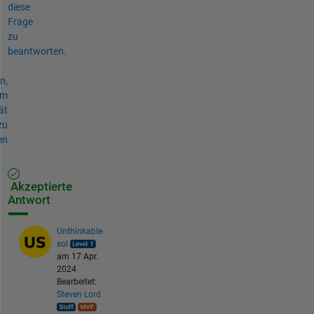
diese
Frage
zu
beantworten.
n,
um
ät
zu
en
Akzeptierte
Antwort
Unthinkable
sol
am 17 Apr.
2024
Bearbeitet:
Steven Lord