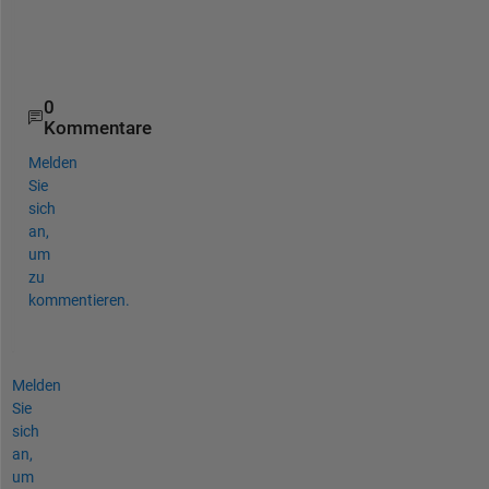
0
Kommentare
Melden
Sie
sich
an,
um
zu
kommentieren.
Melden
Sie
sich
an,
um