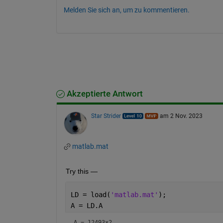
Melden Sie sich an, um zu kommentieren.
Akzeptierte Antwort
Star Strider
am 2 Nov. 2023
matlab.mat
Try this — 
LD = load(
'matlab.mat'
);
A = LD.A
A =
12493×2