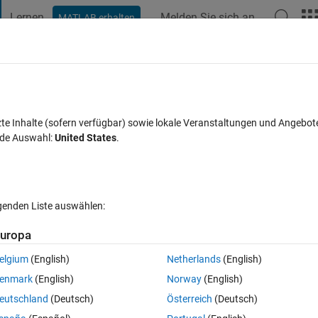
Lernen
Melden Sie sich an
MATLAB erhalten
t Playground
Diskussionen
Wettbewerbe
Blogs
Veröffentlic
FAQs zu MATLAB
Mehr
on the values
zte Inhalte (sofern verfügbar) sowie lokale Veranstaltungen und Angebot
nde Auswahl:
United States
.
Antwort akzeptiert
Aktualisiert 2 Nov. 2023
t
18 Ansichten (3
lgenden Liste auswählen:
Ältere Kommentare 
uropa
elgium
(English)
Netherlands
(English)
0 Stimmen
enmark
(English)
Norway
(English)
eutschland
(Deutsch)
Österreich
(Deutsch)