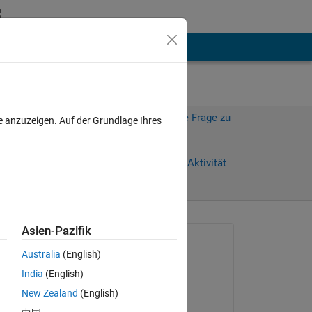
hen
Mehr
Melden Sie sich an, um diese Frage zu
e anzuzeigen. Auf der Grundlage Ihres
beantworten.
0 Tage)
Weiterleiten
Anmelden, um Aktivität
zu verfolgen
anzeigen
Asien-Pazifik
Gefragt:
Australia
(English)
Turbulence Analysis
India
(English)
am 2 Nov. 2023
New Zealand
(English)
Kommentiert: