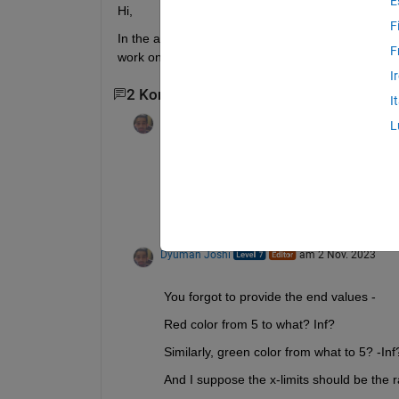
E
Hi,
F
In the attached array, I need to color the region b
F
work only in 2023. 
I
2 Kommentare
I
Dyuman Joshi
am 2 Nov. 2023
L
Which version of MATLAB are you using?
If you want an output similar to what 
yreg
If it is not similar to that, what is the ex
Dyuman Joshi
am 2 Nov. 2023
You forgot to provide the end values - 
Red color from 5 to what? Inf?
Similarly, green color from what to 5? -Inf
And I suppose the x-limits should be the ra