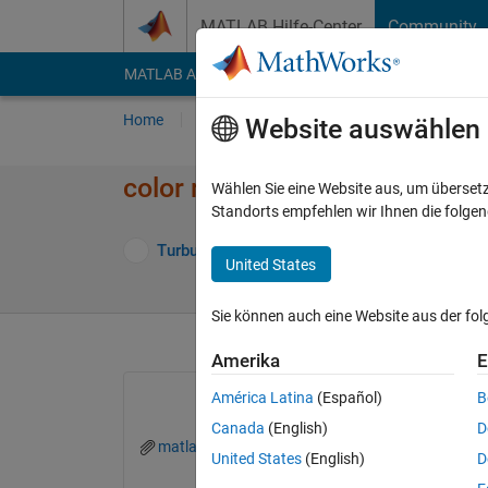
Weiter zum Inhalt
MATLAB Hilfe-Center
Community
MATLAB Answers
File Exchange
Cody
AI Cha
Home
Fragen
Antworten
Durchsuchen
Website auswählen
color region in the plot based 
Wählen Sie eine Website aus, um überset
Standorts empfehlen wir Ihnen die folge
Turbulence Analysis
2 Nov. 2023
1 Antwor
United States
Sie können auch eine Website aus der fo
Amerika
E
América Latina
(Español)
B
Canada
(English)
D
matlab.mat
United States
(English)
D