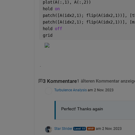
plot(A(:,1), A(:,2))
hold 
on
patch([A(idx2,1); flip(A(idx2,1))], [t
patch([A(idx2,1); flip(A(idx2,1))], [m
hold 
off
grid
.
3 Kommentare
1 älteren Kommentar anzeig
Turbulence Analysis
am 2 Nov. 2023
Perfect! Thanks again
Star Strider
am 2 Nov. 2023