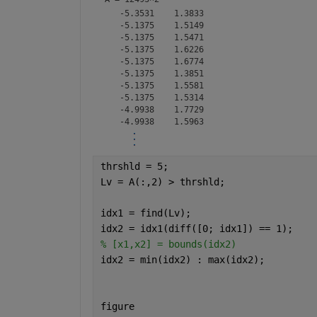
   -5.3531    1.3833

   -5.1375    1.5149

   -5.1375    1.5471

   -5.1375    1.6226

   -5.1375    1.6774

   -5.1375    1.3851

   -5.1375    1.5581

   -5.1375    1.5314

   -4.9938    1.7729

thrshld = 5;
Lv = A(:,2) > thrshld;
idx1 = find(Lv);
idx2 = idx1(diff([0; idx1]) == 1);
% [x1,x2] = bounds(idx2)
idx2 = min(idx2) : max(idx2);
figure