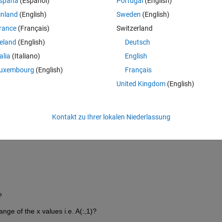
spaña
(Español)
Portugal
(English)
inland
(English)
Sweden
(English)
ased on whenever A(:,2) is greater than 5. I tried 
yregion,
seems this wi
rance
(Français)
Switzerland
reland
(English)
Deutsch
talia
(Italiano)
English
uxembourg
(English)
Français
United Kingdom
(English)
ion
 provies, what is the upper limit for the region?
Kontakt zu Ihrer lokalen Niederlassung
pected output? A visual example would be helpful.
?
nge of the x values i.e. A(:,1)?