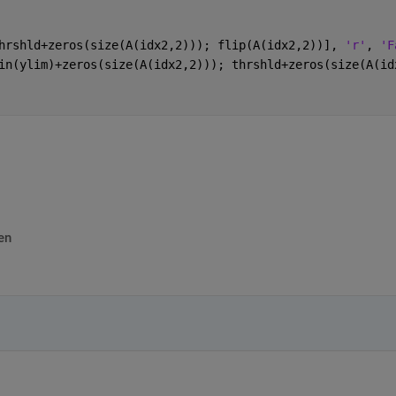
hrshld+zeros(size(A(idx2,2))); flip(A(idx2,2))], 
'r'
, 
'F
in(ylim)+zeros(size(A(idx2,2))); thrshld+zeros(size(A(id
en