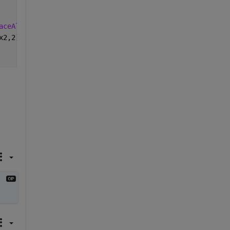
aceAlpha'
,0.5, 
'EdgeColor'
,
'none'
)
x2,2)))], 
'g'
, 
'FaceAlpha'
,0.5, 
'EdgeColor'
,
'none'
)