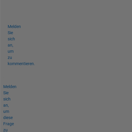
n
g
?
Melden
Sie
sich
an,
um
zu
kommentieren.
Melden
Sie
sich
an,
um
diese
Frage
zu