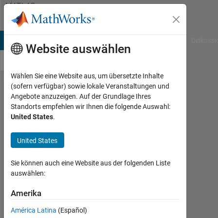
Weiter zum Inhalt
MATLAB
Answers
B Answers
File Exchange
Cody
AI Chat Playground
Diskussi
Website auswählen
Wählen Sie eine Website aus, um übersetzte Inhalte
(sofern verfügbar) sowie lokale Veranstaltungen und
How to speed
Angebote anzuzeigen. Auf der Grundlage Ihres
Standorts empfehlen wir Ihnen die folgende Auswahl:
up/ Reduced
United States
.
Time the
following code
United States
Using Parallel
Sie können auch eine Website aus der folgenden Liste
Processing/GPU
auswählen:
Amerika
Hammad
Younas
América Latina
(Español)
31