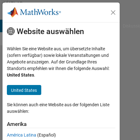
Weiter zum Inhalt
MATLAB
Answers
B Answers
File Exchange
Cody
AI Chat Playground
Diskussi
Website auswählen
Wählen Sie eine Website aus, um übersetzte Inhalte
(sofern verfügbar) sowie lokale Veranstaltungen und
how to
Angebote anzuzeigen. Auf der Grundlage Ihres
Standorts empfehlen wir Ihnen die folgende Auswahl:
replace
United States
.
a
specific
United States
line in a
Sie können auch eine Website aus der folgenden Liste
text file
auswählen:
with
Amerika
user
data?
América Latina
(Español)