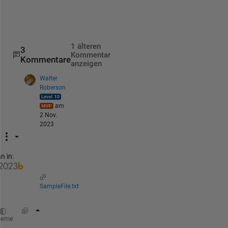
1     first line

2     Hello

3     third line
1 älteren
3
Kommentar
Kommentare
anzeigen
Walter
Roberson
am
2 Nov.
2023
n in:
SampleFile.txt
input_file = 
'SampleFile.txt'
;
heme