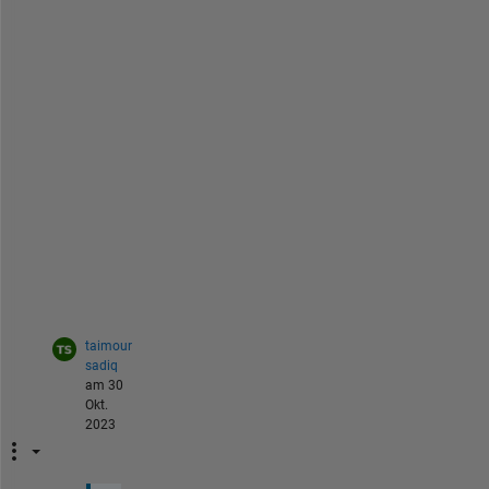
        textLine = Messege    
% i want to re
        disp(
'Done'
)
break
end
    textLine = fgetl(fileID);
    lineCounter = lineCounter + 1;
end
first line

second line
textLine = 
'Hello'
Done
fclose(fileID);
taimour
sadiq
am 30
Okt.
2023