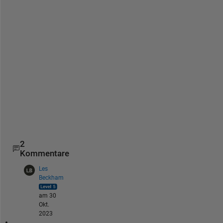
o
f 
t
h
i
s 
t
y
p
e 
<
<
2
Kommentare
Les
Beckham
am 30
Okt.
2023