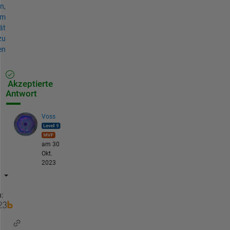
n,
um
ät
zu
en
Akzeptierte
Antwort
Voss
am 30
Okt.
2023
: