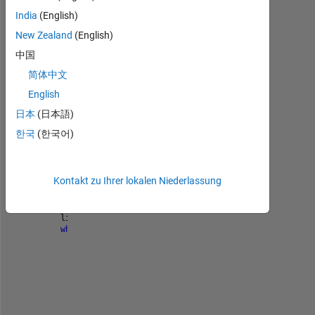
Ältere
India
(English)
Kommentare
New Zealand
(English)
anzeigen
中国
简体中文
English
SampleFile.txt
日本
(日本語)
replacecodenew.mlx
한국
(한국어)
clear
Kontakt zu Ihrer lokalen Niederlassung
Messege = 
'Hello'
;
fileID = fopen(
'SampleFile.txt'
, 
'rt'
);
textLine = fgetl(fileID);
lineCounter = 1;
while 
ischar(textLine)
    fprintf(
'%s\n'
, textLine)
if 
startsWith(textLine, 
'second line'
)
        textLine = Messege    
% i want to replace t
        disp(
'Done'
)
break
end
    textLine = fgetl(fileID);