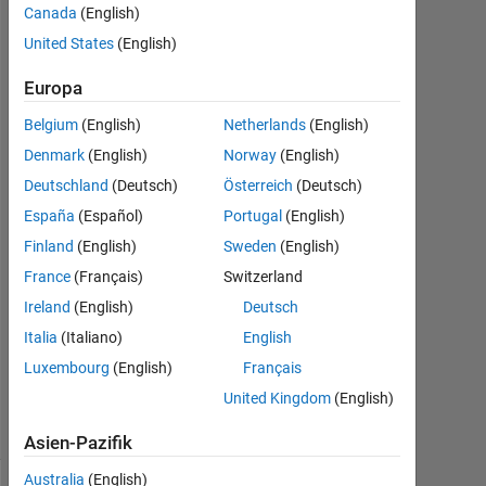
Canada
(English)
United States
(English)
taimour
sadiq
Europa
30
Okt.
Belgium
(English)
Netherlands
(English)
2023
Denmark
(English)
Norway
(English)
1
Deutschland
(Deutsch)
Österreich
(Deutsch)
Antwort
España
(Español)
Portugal
(English)
Antwort
Finland
(English)
Sweden
(English)
akzeptiert
France
(Français)
Switzerland
Ireland
(English)
Deutsch
Aktualisiert
2 Nov.
Italia
(Italiano)
English
2023
Luxembourg
(English)
Français
28
United Kingdom
(English)
Ansichten
(30 Tage)
Asien-Pazifik
Australia
(English)