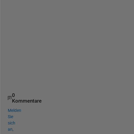
t 
i
s 
s
u
p
p
o
s
e
d 
t
o
?
0
Kommentare
Melden
Sie
sich
an,