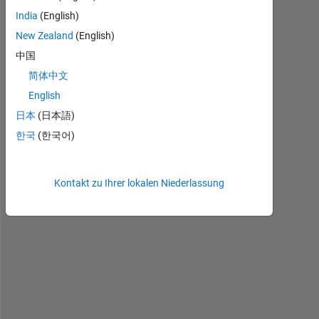
India
(English)
New Zealand
(English)
中国
H
e
简体中文
l
English
l
日本
(日本語)
o
,
한국
(한국어)
Kontakt zu Ihrer lokalen Niederlassung
I 
h
a
v
e 
a 
c
a
r