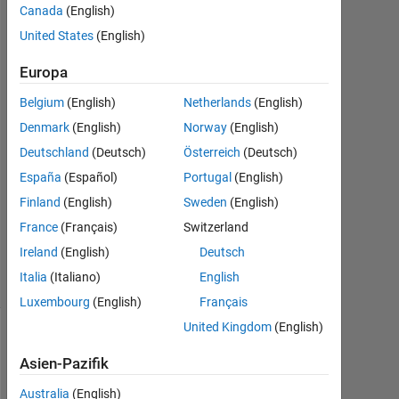
18
Canada
(English)
Okt.
United States
(English)
2023
1
Europa
Antwort
Belgium
(English)
Netherlands
(English)
Antwort
Denmark
(English)
Norway
(English)
akzeptiert
Deutschland
(Deutsch)
Österreich
(Deutsch)
España
(Español)
Portugal
(English)
Aktualisiert
Finland
(English)
Sweden
(English)
18 Okt.
2023
France
(Français)
Switzerland
5
Ireland
(English)
Deutsch
Ansichten
Italia
(Italiano)
English
(30 Tage)
Luxembourg
(English)
Français
United Kingdom
(English)
Asien-Pazifik
Australia
(English)