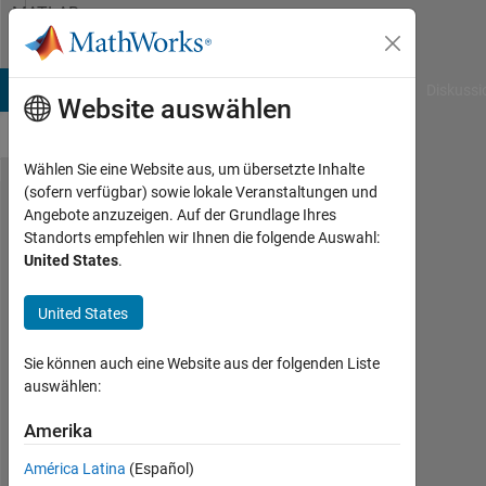
Weiter zum Inhalt
MATLAB
Answers
B Answers
File Exchange
Cody
AI Chat Playground
Diskussi
Website auswählen
Wählen Sie eine Website aus, um übersetzte Inhalte
(sofern verfügbar) sowie lokale Veranstaltungen und
Plotting a
Angebote anzuzeigen. Auf der Grundlage Ihres
Standorts empfehlen wir Ihnen die folgende Auswahl:
cartesian
United States
.
equation
with an
United States
imaginary
Sie können auch eine Website aus der folgenden Liste
component
auswählen:
of 0*1i
Amerika
Anthony
América Latina
(Español)