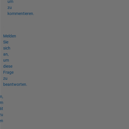
um
zu
kommentieren.
Melden
Sie
sich
an,
um
diese
Frage
zu
beantworten.
n,
um
ät
zu
en