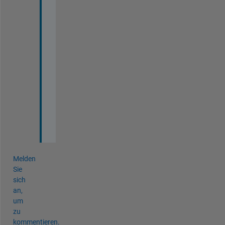
l
e
, 
t
h
a
n
k 
y
o
u
.
Melden
Sie
sich
an,
um
zu
kommentieren.