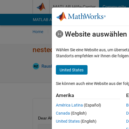
Weiter zum Inhalt
MATLAB Hilfe-Center
Community
MATLAB Answers
File Exchange
Cody
AI Cha
Home
Fragen
Antworten
Durchsuchen
Website auswählen
nested loop shows only the resu
Wählen Sie eine Website aus, um überset
Standorts empfehlen wir Ihnen die folge
Antwor
Raushan
4 Okt. 2023
2 Antworten
United States
Sie können auch eine Website aus der fo
Amerika
E
América Latina
(Español)
B
Canada
(English)
D
Dear All, 
United States
(English)
D