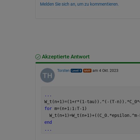
Melden Sie sich an, um zu kommentieren.
Akzeptierte Antwort
Torsten
am 4 Okt. 2023
...
W_t(n+1)=(1+r*(1-tau)).^(-(T-n)).*C_0*
for 
m=(n+1:1:T-1)   
  W_t(n+1)=W_t(n+1)+((C_0.*epsilon.^m-
end
...