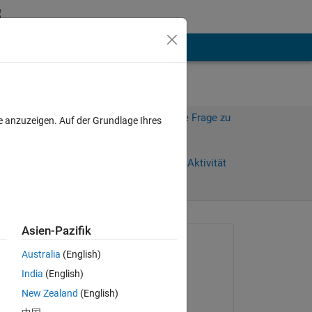
hen
Mehr
Melden Sie sich an, um diese Frage zu
e anzuzeigen. Auf der Grundlage Ihres
beantworten.
Weiterleiten
Anmelden, um Aktivität
zu verfolgen
Asien-Pazifik
Gefragt:
Australia
(English)
Raushan
India
(English)
am 4 Okt. 2023
New Zealand
(English)
Kommentiert:
Copy