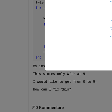
E
T=10
F
for 
n=(0:1:(T-1))
F
    W_t=(1+r*(1-tau)).^(-(T-n)).*C_0*e
I
for 
m=(n+1:1:T-1)
I
        W_t=W_t+((C_0.*epsilon.^m-L_0.
L
end
    disp(W_t)
end
My inside loop depends on index of outs
This stores only W(t) at 9. 
I would like to get from 0 to 9.
How can I fix this?
0 Kommentare