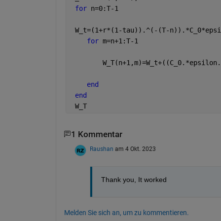
for 
n=0:T-1
 W_t=(1+r*(1-tau)).^(-(T-n)).*C_0*epsi
for 
m=n+1:T-1
        W_T(n+1,m)=W_t+((C_0.*epsilon.
end
end
 W_T
1 Kommentar
Raushan
am 4 Okt. 2023
Thank you, It worked
Melden Sie sich an, um zu kommentieren.