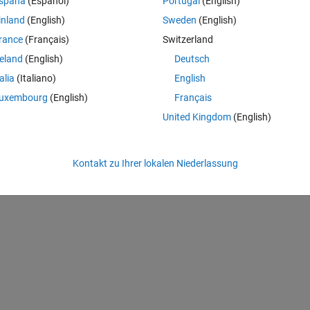
spaña
(Español)
Portugal
(English)
inland
(English)
Sweden
(English)
rance
(Français)
Switzerland
psilon.^T.*K^(1/gamma);
reland
(English)
Deutsch
talia
(Italiano)
English
*(1-tau).*g.^m).*(1+r.*(1-tau)).^(-(m-n)));
uxembourg
(English)
Français
United Kingdom
(English)
Kontakt zu Ihrer lokalen Niederlassung
ide loop