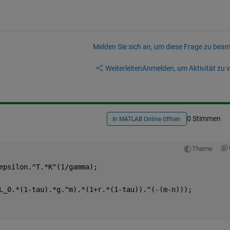
Melden Sie sich an, um diese Frage zu bean
Weiterleiten
Anmelden, um Aktivität zu v
0 Stimmen
In MATLAB Online öffnen
Theme
epsilon.^T.*K^(1/gamma);
L_0.*(1-tau).*g.^m).*(1+r.*(1-tau)).^(-(m-n)));   