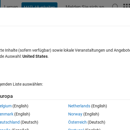
Lernen
Melden Sie sich an
MATLAB erhalten
t Playground
Diskussionen
Wettbewerbe
Blogs
Veröffentlic
FAQs zu MATLAB
Mehr
lt of last iteration
zte Inhalte (sofern verfügbar) sowie lokale Veranstaltungen und Angebot
nde Auswahl:
United States
.
t akzeptiert
Aktualisiert 4 Okt. 2023
8 Ansichten (30 Tage)
lgenden Liste auswählen:
uropa
elgium
(English)
Netherlands
(English)
0 Stimmen
In MATLAB Online öffnen
enmark
(English)
Norway
(English)
eutschland
(Deutsch)
Österreich
(Deutsch)
Theme