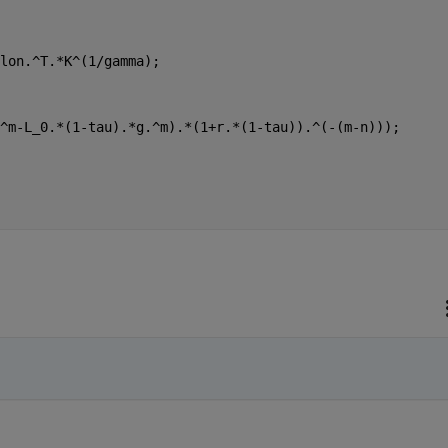
lon.^T.*K^(1/gamma);
^m-L_0.*(1-tau).*g.^m).*(1+r.*(1-tau)).^(-(m-n)));