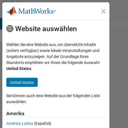
Weiter zum Inhalt
MATLAB
Answers
B Answers
File Exchange
Cody
AI Chat Playground
Diskussi
Website auswählen
Wählen Sie eine Website aus, um übersetzte Inhalte
(sofern verfügbar) sowie lokale Veranstaltungen und
I want to
Angebote anzuzeigen. Auf der Grundlage Ihres
Standorts empfehlen wir Ihnen die folgende Auswahl:
add third
United States
.
loop for n
variable in
United States
mentioned
Sie können auch eine Website aus der folgenden Liste
code
auswählen:
having n=
Amerika
3.7 4.9 5.7
8.9 but
América Latina
(Español)