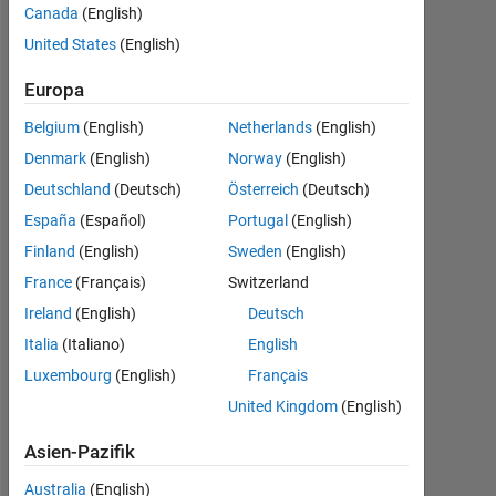
code is
Canada
(English)
giving
United States
(English)
lines for
Europa
n=3.7 only
Belgium
(English)
Netherlands
(English)
why?
Denmark
(English)
Norway
(English)
Deutschland
(Deutsch)
Österreich
(Deutsch)
farooq
España
(Español)
Portugal
(English)
omer
Finland
(English)
Sweden
(English)
2
Okt.
France
(Français)
Switzerland
2023
Ireland
(English)
Deutsch
1
Italia
(Italiano)
English
Antwort
Luxembourg
(English)
Français
Aktualisiert
United Kingdom
(English)
2 Okt. 2023
13
Asien-Pazifik
Ansichten
Australia
(English)