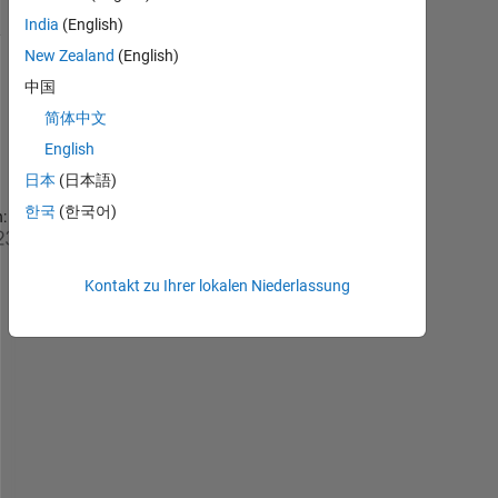
(30 Tage)
India
(English)
New Zealand
(English)
中国
简体中文
English
日本
(日本語)
한국
(한국어)
:
f
u
Kontakt zu Ihrer lokalen Niederlassung
n
c
t
i
o
n 
S
_
a               